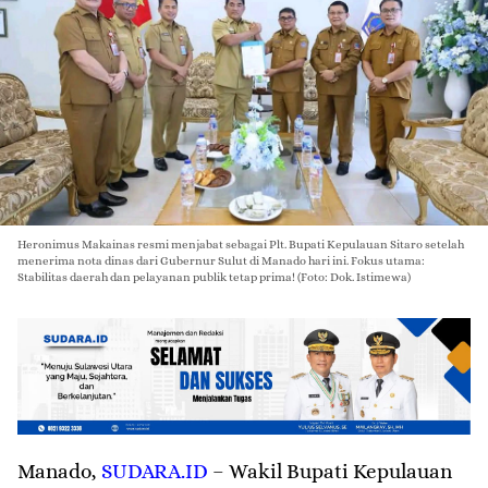
Heronimus Makainas resmi menjabat sebagai Plt. Bupati Kepulauan Sitaro setelah
menerima nota dinas dari Gubernur Sulut di Manado hari ini. Fokus utama:
Stabilitas daerah dan pelayanan publik tetap prima! (Foto: Dok. Istimewa)
Manado
,
SUDARA.ID
– Wakil Bupati Kepulauan