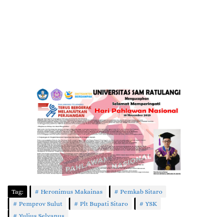
Tag:
Heronimus Makainas
Pemkab Sitaro
Pemprov Sulut
Plt Bupati Sitaro
YSK
Yulius Selvanus