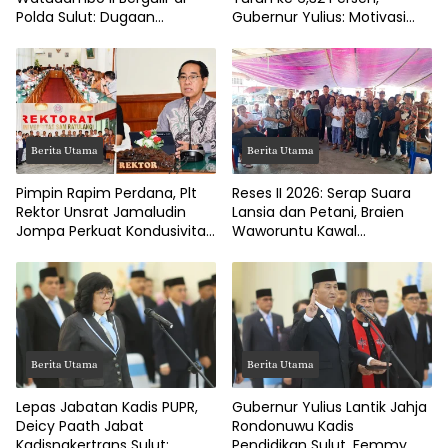
Polda Sulut: Dugaan
Gubernur Yulius: Motivasi
Penggelapan Gaji Guru PAUD
Pacu Ekonomi Kerakyatan
Hingga Jalan Tani Rp214
Juta
Berita Utama
Berita Utama
Pimpin Rapim Perdana, Plt
Reses II 2026: Serap Suara
Rektor Unsrat Jamaludin
Lansia dan Petani, Braien
Jompa Perkuat Kondusivitas
Waworuntu Kawal
dan Layanan Akademik
Ketahanan Ekonomi Desa
Berita Utama
Berita Utama
Lepas Jabatan Kadis PUPR,
Gubernur Yulius Lantik Jahja
Deicy Paath Jabat
Rondonuwu Kadis
Kadisnakertrans Sulut:
Pendidikan Sulut, Femmy