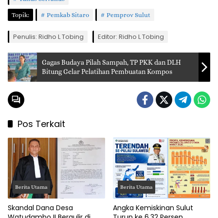
Topik:
Pemkab Sitaro
Pemprov Sulut
Penulis: Ridho L Tobing
Editor: Ridho L Tobing
Gagas Budaya Pilah Sampah, TP PKK dan DLH
Bitung Gelar Pelatihan Pembuatan Kompos
Pos Terkait
Berita Utama
Berita Utama
Skandal Dana Desa
Angka Kemiskinan Sulut
Watudambo II Bergulir di
Turun ke 6,32 Persen,