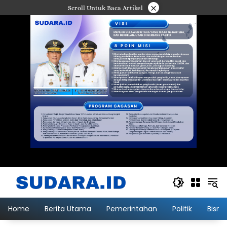
Langsung
×
Scroll Untuk Baca Artikel
ke
konten
Home
Berita Utama
Pemerintahan
Politik
Bisni