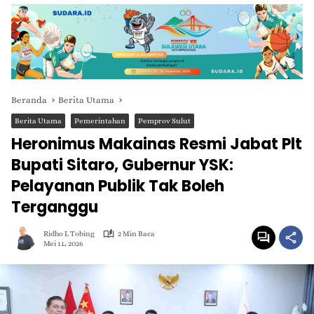
Beranda
Berita Utama
Berita Utama
Pemerintahan
Pemprov Sulut
Heronimus Makainas Resmi Jabat Plt
Bupati Sitaro, Gubernur YSK:
Pelayanan Publik Tak Boleh
Terganggu
Ridho L Tobing
2 Min Baca
Mei 11, 2026