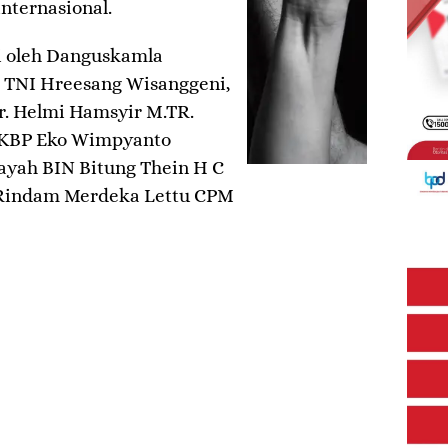
nternasional.
ri oleh Danguskamla
 TNI Hreesang Wisanggeni,
r. Helmi Hamsyir M.TR.
 AKBP Eko Wimpyanto
ayah BIN Bitung Thein H C
 Rindam Merdeka Lettu CPM