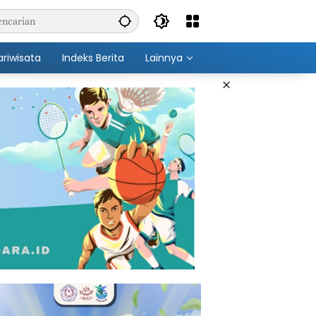
ariwisata
Indeks Berita
Lainnya
×