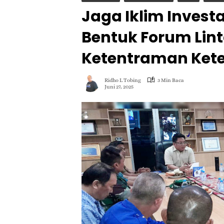
Jaga Iklim Invest
Bentuk Forum Lin
Ketentraman Kete
Ridho L Tobing
3 Min Baca
Juni 27, 2025