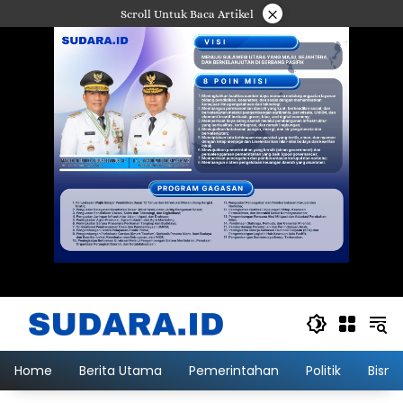
Langsung
×
Scroll Untuk Baca Artikel
ke
konten
Home
Berita Utama
Pemerintahan
Politik
Bisni