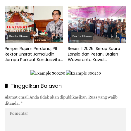
Penggelapan Gaji Guru PAUD
Pacu Ekonomi Kerakyatan
Hingga Jalan Tani Rp214
Juta
Berita Utama
Berita Utama
Pimpin Rapim Perdana, Plt
Reses II 2026: Serap Suara
Rektor Unsrat Jamaludin
Lansia dan Petani, Braien
Jompa Perkuat Kondusivitas
Waworuntu Kawal
dan Layanan Akademik
Ketahanan Ekonomi Desa
Tinggalkan Balasan
Alamat email Anda tidak akan dipublikasikan.
Ruas yang wajib
ditandai
*