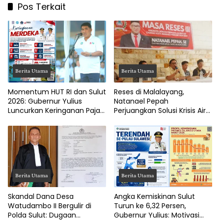
Pos Terkait
Berita Utama
Berita Utama
Momentum HUT RI dan Sulut
Reses di Malalayang,
2026: Gubernur Yulius
Natanael Pepah
Luncurkan Keringanan Pajak
Perjuangkan Solusi Krisis Air
Kendaraan
Bersih hingga Paripurna
DPRD Manado
Berita Utama
Berita Utama
Skandal Dana Desa
Angka Kemiskinan Sulut
Watudambo II Bergulir di
Turun ke 6,32 Persen,
Polda Sulut: Dugaan
Gubernur Yulius: Motivasi