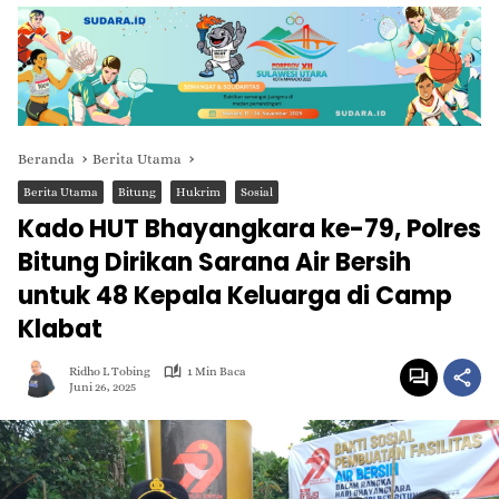
Beranda
Berita Utama
Berita Utama
Bitung
Hukrim
Sosial
Kado HUT Bhayangkara ke-79, Polres
Bitung Dirikan Sarana Air Bersih
untuk 48 Kepala Keluarga di Camp
Klabat
Ridho L Tobing
1 Min Baca
Juni 26, 2025