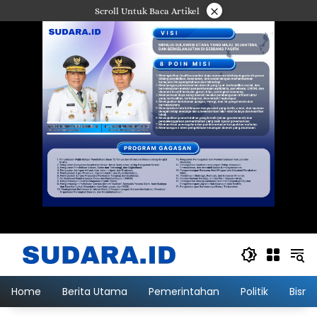
Langsung
×
Scroll Untuk Baca Artikel
ke
konten
Home
Berita Utama
Pemerintahan
Politik
Bisni