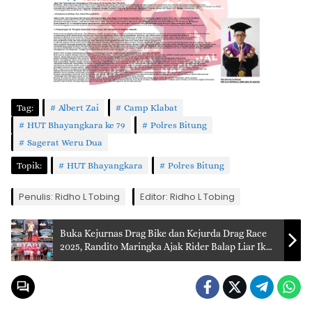
Tag:
Albert Zai
Camp Klabat
HUT Bhayangkara ke 79
Polres Bitung
Sagerat Weru Dua
Topik:
HUT Bhayangkara
Polres Bitung
Penulis: Ridho L Tobing
Editor: Ridho L Tobing
Buka Kejurnas Drag Bike dan Kejurda Drag Race
2025, Randito Maringka Ajak Rider Balap Liar Ikut
Jadi Peserta