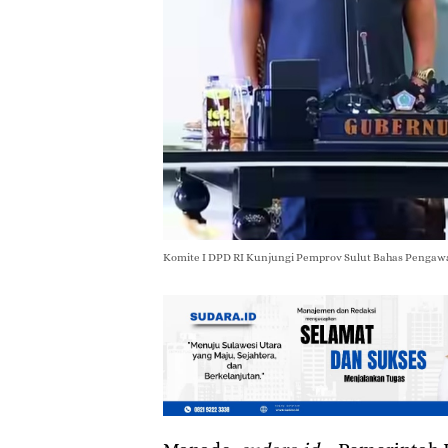
Komite I DPD RI Kunjungi Pemprov Sulut Bahas Pengawasan