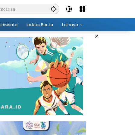
ariwisata
Indeks Berita
Lainnya
×