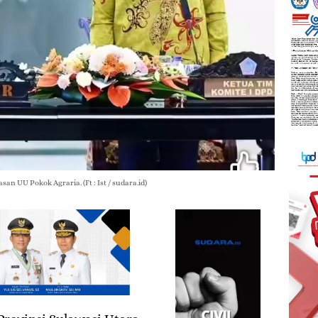
 UU Pokok Agraria. (Ft : Ist / sudara.id)