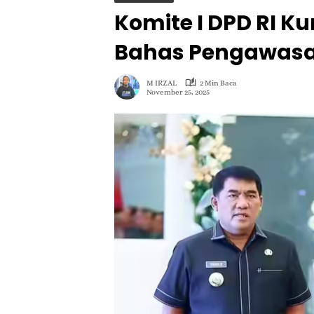
Komite I DPD RI K
Bahas Pengawasa
M IRZAL
2 Min Baca
November 25, 2025