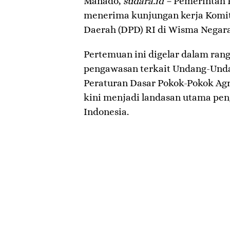
Manado,
sudara.id –
Pemerintah P
menerima kunjungan kerja Komit
Daerah (DPD) RI di Wisma Negar
Pertemuan ini digelar dalam rang
pengawasan terkait Undang-Unda
Peraturan Dasar Pokok-Pokok Agr
kini menjadi landasan utama peng
Indonesia.