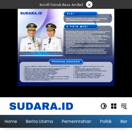
Langsung
×
Scroll Untuk Baca Artikel
ke
konten
Home
Berita Utama
Pemerintahan
Politik
Bisni