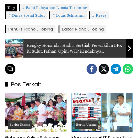
Tag:
Balai Pelayanan Lansia Terlantar
Dinas Sosial Sulut
Louis Schramm
Reses
Penulis: Ridho L Tobing
Editor: Ridho L Tobing
Hengky Honandar Hadiri Sertijab Perwakilan BPK
RI Sulut, Fathan: Opini WTP Hendaknya
Berimplikasi Langsung Pada Masyarakat
Pos Terkait
Berita Utama
Berita Utama
Gubernur Yulius Selvanus
Momentum HUT RI dan Sulut