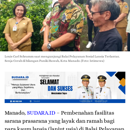
Louis Carl Schramm saat mengunjungi Balai Pelayanan Sosial Lansia Terlantar,
Senja Cerah di bilangan Paniki Bawah, Kota Manado. (Foto: Istimewa)
Manado
,
SUDARA.ID
– Pembenahan fasilitas
sarana prasarana yang layak dan ramah bagi
para kaum lansia (lanjut usia) di Balai Pelayanan