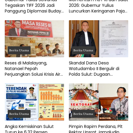
Tegaskan TIFF 2026 Jadi
2026: Gubernur Yulius
Panggung Diplomasi Budaya
Luncurkan Keringanan Pajak
Internasional
Kendaraan
Berita Utama
Berita Utama
Reses di Malalayang,
Skandal Dana Desa
Natanael Pepah
Watudambo II Bergulir di
Perjuangkan Solusi Krisis Air
Polda Sulut: Dugaan
Bersih hingga Paripurna
Penggelapan Gaji Guru PAUD
DPRD Manado
Hingga Jalan Tani Rp214
Juta
Berita Utama
Berita Utama
Angka Kemiskinan Sulut
Pimpin Rapim Perdana, Plt
Turun ke 6,32 Persen,
Rektor Unsrat Jamaludin