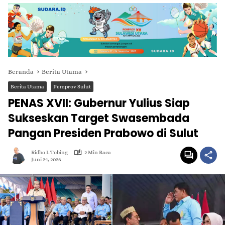
Beranda
Berita Utama
Berita Utama
Pemprov Sulut
PENAS XVII: Gubernur Yulius Siap
Sukseskan Target Swasembada
Pangan Presiden Prabowo di Sulut
Ridho L Tobing
2 Min Baca
Juni 24, 2026