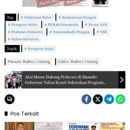
Tag:
Gubernur Sulut
Kedaulatan Pangan
Pemprov Sulut
PENAS Gorontalo
Penas XVII
Prabowo Subianto
Swasembada Pangan
YSK
Yulius Selvanus
Topik:
Pemprov Sulut
Penulis: Ridho L Tobing
Editor: Ridho L Tobing
Aksi Massa Dukung Prabowo di Manado:
Gubernur Yulius Komit Sukseskan Program
Strategis Nasional di Sulut
Pos Terkait