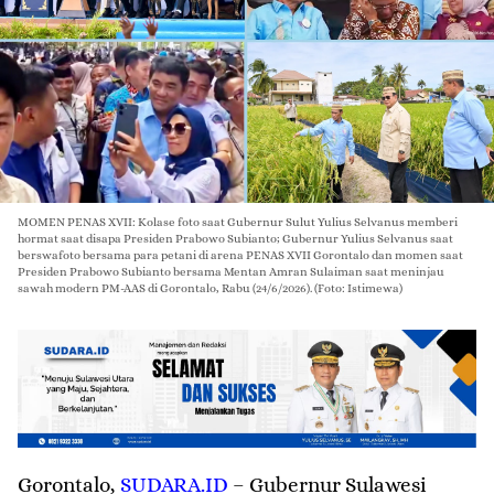
MOMEN PENAS XVII: Kolase foto saat Gubernur Sulut Yulius Selvanus memberi
hormat saat disapa Presiden Prabowo Subianto; Gubernur Yulius Selvanus saat
berswafoto bersama para petani di arena PENAS XVII Gorontalo dan momen saat
Presiden Prabowo Subianto bersama Mentan Amran Sulaiman saat meninjau
sawah modern PM-AAS di Gorontalo, Rabu (24/6/2026). (Foto: Istimewa)
Gorontalo
,
SUDARA.ID
– Gubernur Sulawesi