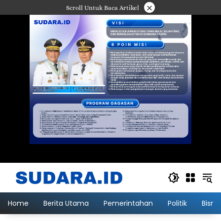
Langsung
×
Scroll Untuk Baca Artikel
ke
konten
Home
Berita Utama
Pemerintahan
Politik
Bisni