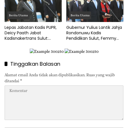
Berita Utama
Berita Utama
Lepas Jabatan Kadis PUPR,
Gubernur Yulius Lantik Jahja
Deicy Paath Jabat
Rondonuwu Kadis
Kadisnakertrans Sulut:
Pendidikan Sulut, Femmy
Gubernur Yulius Minta
Suluh Pimpin Dishub
Benahi BLK!
Tinggalkan Balasan
Alamat email Anda tidak akan dipublikasikan.
Ruas yang wajib
ditandai
*