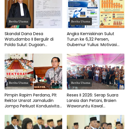
Berita Utama
Berita Utama
Skandal Dana Desa
Angka Kemiskinan Sulut
Watudambo II Bergulir di
Turun ke 6,32 Persen,
Polda Sulut: Dugaan
Gubernur Yulius: Motivasi
Penggelapan Gaji Guru PAUD
Pacu Ekonomi Kerakyatan
Hingga Jalan Tani Rp214
Juta
Berita Utama
Berita Utama
Pimpin Rapim Perdana, Plt
Reses II 2026: Serap Suara
Rektor Unsrat Jamaludin
Lansia dan Petani, Braien
Jompa Perkuat Kondusivitas
Waworuntu Kawal
dan Layanan Akademik
Ketahanan Ekonomi Desa