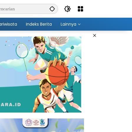
ariwisata
Indeks Berita
Lainnya
×