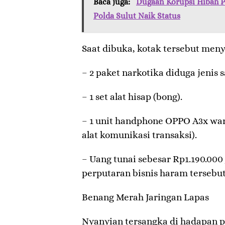
Baca juga:
Dugaan Korupsi Hibah 
Polda Sulut Naik Status
​Saat dibuka, kotak tersebut men
– ​2 paket narkotika diduga jenis
– ​1 set alat hisap (bong).
– ​1 unit handphone OPPO A3x war
alat komunikasi transaksi).
– ​Uang tunai sebesar Rp1.190.000
perputaran bisnis haram tersebut
​Benang Merah Jaringan Lapas
​Nyanyian tersangka di hadapan 