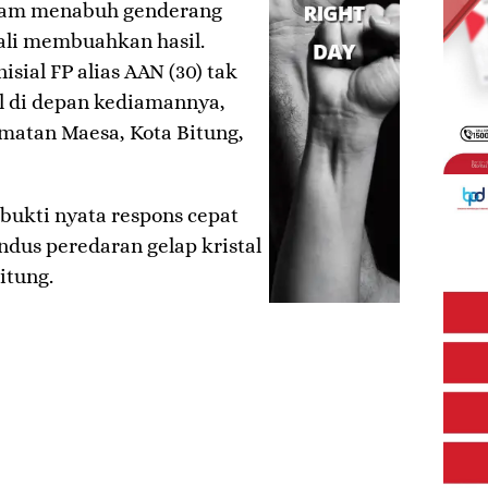
dalam menabuh genderang
ali membuahkan hasil.
sial FP alias AAN (30) tak
al di depan kediamannya,
matan Maesa, Kota Bitung,
bukti nyata respons cepat
dus peredaran gelap kristal
itung.