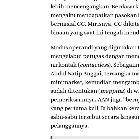
lebih mencengangkan. Berdasarka
mengaku mendapatkan pasokan ba
berinisial GG. Mirisnya, GG dik
binaan yang saat ini tengah men
​Modus operandi yang digunakan 
mengelabui petugas dengan mene
nirkontak (
contactless
). Sebagai
Abdul Natip Anggai, tersangka me
minimarket, kemudian mengambil
sudah ditentukan (
mapping
) di 
pemeriksaannya, AAN juga “berny
yang pertama kali. Ia bahkan ke
sabu-sabu tersebut secara langs
pelanggannya.