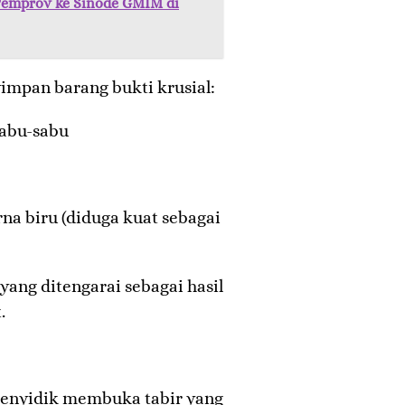
Pemprov ke Sinode GMIM di
yimpan barang bukti krusial:
 sabu-sabu
na biru (diduga kuat sebagai
 yang ditengarai sebagai hasil
.
penyidik membuka tabir yang