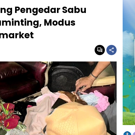
lung Pengedar Sabu
uminting, Modus
imarket