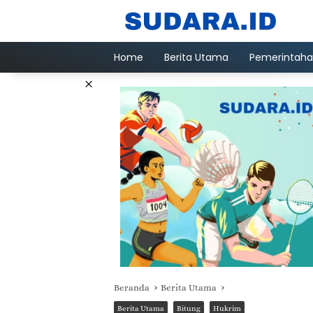
Langsung
ke
konten
Home
Berita Utama
Pemerintah
×
Beranda
Berita Utama
Berita Utama
Bitung
Hukrim