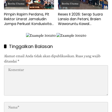
Berita Utama
Berita Utama
Pimpin Rapim Perdana, Plt
Reses II 2026: Serap Suara
Rektor Unsrat Jamaludin
Lansia dan Petani, Braien
Jompa Perkuat Kondusivitas
Waworuntu Kawal
dan Layanan Akademik
Ketahanan Ekonomi Desa
Tinggalkan Balasan
Alamat email Anda tidak akan dipublikasikan.
Ruas yang wajib
ditandai
*