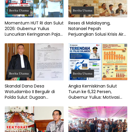
Berita Utama
Berita Utama
Momentum HUT RI dan Sulut
Reses di Malalayang,
2026: Gubernur Yulius
Natanael Pepah
Luncurkan Keringanan Pajak
Perjuangkan Solusi Krisis Air
Kendaraan
Bersih hingga Paripurna
DPRD Manado
Berita Utama
Berita Utama
Skandal Dana Desa
Angka Kemiskinan Sulut
Watudambo II Bergulir di
Turun ke 6,32 Persen,
Polda Sulut: Dugaan
Gubernur Yulius: Motivasi
Penggelapan Gaji Guru PAUD
Pacu Ekonomi Kerakyatan
Hingga Jalan Tani Rp214
Juta