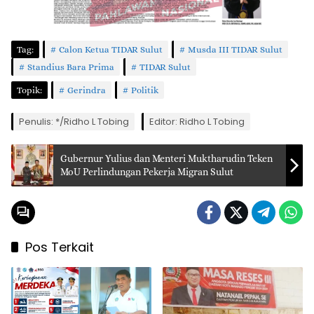
Tag:
Calon Ketua TIDAR Sulut
Musda III TIDAR Sulut
Standius Bara Prima
TIDAR Sulut
Topik:
Gerindra
Politik
Penulis: */Ridho L Tobing
Editor: Ridho L Tobing
Gubernur Yulius dan Menteri Muktharudin Teken
MoU Perlindungan Pekerja Migran Sulut
Pos Terkait