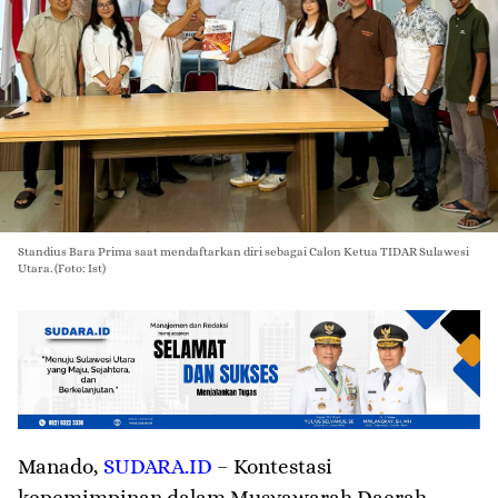
Standius Bara Prima saat mendaftarkan diri sebagai Calon Ketua TIDAR Sulawesi
Utara. (Foto: Ist)
Manado
,
SUDARA.ID
– Kontestasi
kepemimpinan dalam Musyawarah Daerah