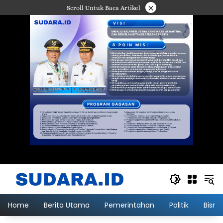
Langsung
×
Scroll Untuk Baca Artikel
ke
konten
Home
Berita Utama
Pemerintahan
Politik
Bisni