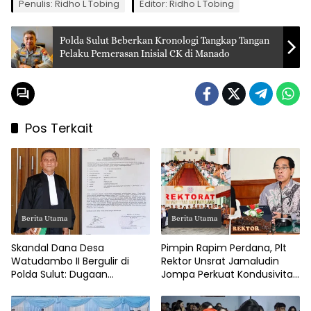
Penulis: Ridho L Tobing
Editor: Ridho L Tobing
Polda Sulut Beberkan Kronologi Tangkap Tangan
Pelaku Pemerasan Inisial CK di Manado
Pos Terkait
Berita Utama
Berita Utama
Skandal Dana Desa
Pimpin Rapim Perdana, Plt
Watudambo II Bergulir di
Rektor Unsrat Jamaludin
Polda Sulut: Dugaan
Jompa Perkuat Kondusivitas
Penggelapan Gaji Guru PAUD
dan Layanan Akademik
Hingga Jalan Tani Rp214