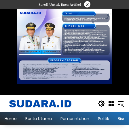
Langsung
×
Scroll Untuk Baca Artikel
ke
konten
Home
Berita Utama
Pemerintahan
Politik
Bisni