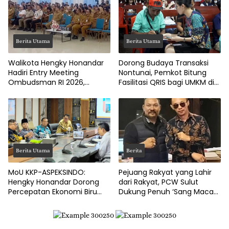
Juta
Berita Utama
Berita Utama
Walikota Hengky Honandar
Dorong Budaya Transaksi
Hadiri Entry Meeting
Nontunai, Pemkot Bitung
Ombudsman RI 2026,
Fasilitasi QRIS bagi UMKM di
Tegaskan Komitmen
Tingkat Kelurahan
Layanan Publik Bitung Prima
Berita Utama
Berita
MoU KKP-ASPEKSINDO:
Pejuang Rakyat yang Lahir
Hengky Honandar Dorong
dari Rakyat, PCW Sulut
Percepatan Ekonomi Biru
Dukung Penuh ‘Sang Macan
dan Pembangunan Pesisir
Dari Timur’