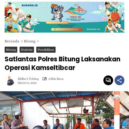
Beranda
Bitung
Bitung
Hukrim
Pendidikan
Satlantas Polres Bitung Laksanakan
Operasi Kamseltibcar
Ridho L Tobing
2 Min Baca
Maret 6, 2024