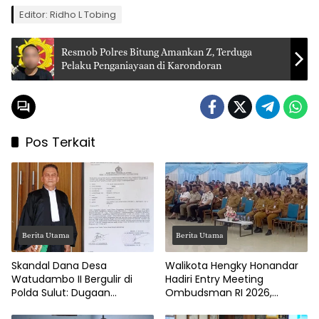
Editor: Ridho L Tobing
Resmob Polres Bitung Amankan Z, Terduga
Pelaku Penganiayaan di Karondoran
Pos Terkait
Berita Utama
Berita Utama
Skandal Dana Desa
Walikota Hengky Honandar
Watudambo II Bergulir di
Hadiri Entry Meeting
Polda Sulut: Dugaan
Ombudsman RI 2026,
Penggelapan Gaji Guru PAUD
Tegaskan Komitmen