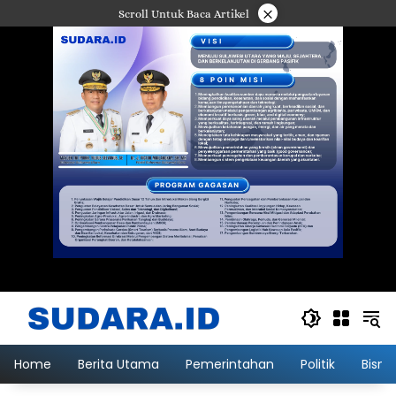
Langsung
×
Scroll Untuk Baca Artikel
ke
konten
Home
Berita Utama
Pemerintahan
Politik
Bisni