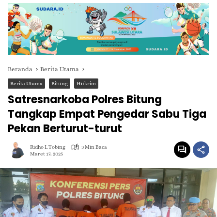
Beranda
Berita Utama
Berita Utama
Bitung
Hukrim
Satresnarkoba Polres Bitung
Tangkap Empat Pengedar Sabu Tiga
Pekan Berturut-turut
Ridho L Tobing
3 Min Baca
Maret 17, 2025