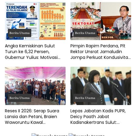
DPRD Manado
Hingga Jalan Tani Rp214
Juta
Berita Utama
Berita Utama
Angka Kemiskinan Sulut
Pimpin Rapim Perdana, Plt
Turun ke 6,32 Persen,
Rektor Unsrat Jamaludin
Gubernur Yulius: Motivasi
Jompa Perkuat Kondusivitas
Pacu Ekonomi Kerakyatan
dan Layanan Akademik
Berita Utama
Berita Utama
Reses II 2026: Serap Suara
Lepas Jabatan Kadis PUPR,
Lansia dan Petani, Braien
Deicy Paath Jabat
Waworuntu Kawal
Kadisnakertrans Sulut:
Ketahanan Ekonomi Desa
Gubernur Yulius Minta
Benahi BLK!