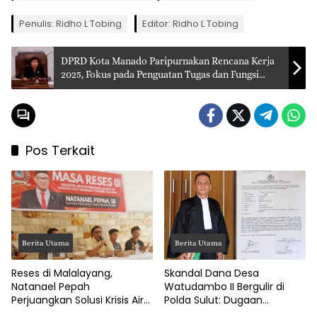
Penulis: Ridho L Tobing
Editor: Ridho L Tobing
DPRD Kota Manado Paripurnakan Rencana Kerja
2025, Fokus pada Penguatan Tugas dan Fungsi
Legislasi
Pos Terkait
Berita Utama
Berita Utama
Reses di Malalayang,
Skandal Dana Desa
Natanael Pepah
Watudambo II Bergulir di
Perjuangkan Solusi Krisis Air
Polda Sulut: Dugaan
Bersih hingga Paripurna
Penggelapan Gaji Guru PAUD