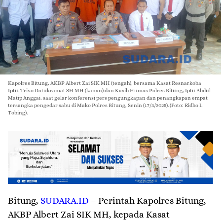
Kapolres Bitung, AKBP Albert Zai SIK MH (tengah), bersama Kasat Resnarkoba
Iptu. Trivo Datukramat SH MH (kanan) dan Kasih Humas Polres Bitung, Iptu Abdul
Matip Anggai, saat gelar konferensi pers pengungkapan dan penangkapan empat
tersangka pengedar sabu di Mako Polres Bitung, Senin (17/3/2025). (Foto: Ridho L
Tobing).
Bitung
,
SUDARA.ID
– Perintah Kapolres Bitung,
AKBP Albert Zai SIK MH, kepada Kasat