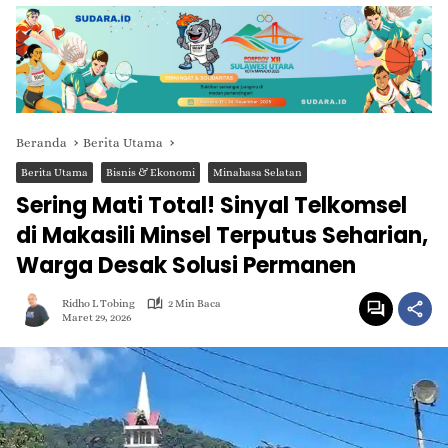
Beranda
Berita Utama
Berita Utama
Bisnis & Ekonomi
Minahasa Selatan
Sering Mati Total! Sinyal Telkomsel
di Makasili Minsel Terputus Seharian,
Warga Desak Solusi Permanen
Ridho L Tobing
2 Min Baca
Maret 29, 2026