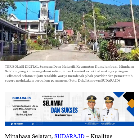
TERISOLASI DIGITAL. Suasana Desa Makasili, Kecamatan Kumelembuai, Minahasa
Selatan, yang kini mengalami kelumpuhan komunikasi akibat matinya jaringan
Telkomsel selama 24 jam terakhir. Warga mendesak pihak provider dan pemerintah
segera melakukan perbaikan permanen. (Foto: Dok. Istimewa/SUDARA.ID)
Minahasa
Selatan
,
SUDARA.ID
– Kualitas