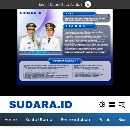
Langsung
×
Scroll Untuk Baca Artikel
ke
konten
Home
Berita Utama
Pemerintahan
Politik
Bisni