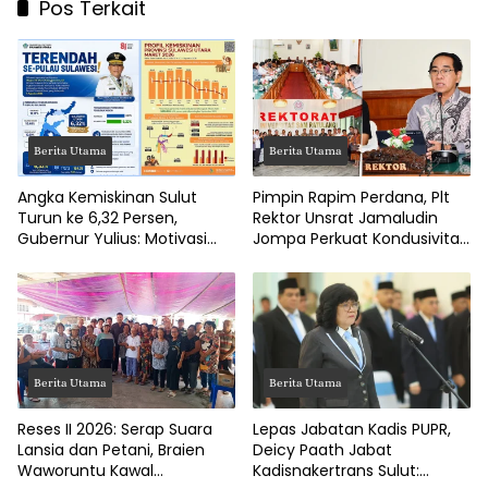
Pos Terkait
Berita Utama
Berita Utama
Angka Kemiskinan Sulut
Pimpin Rapim Perdana, Plt
Turun ke 6,32 Persen,
Rektor Unsrat Jamaludin
Gubernur Yulius: Motivasi
Jompa Perkuat Kondusivitas
Pacu Ekonomi Kerakyatan
dan Layanan Akademik
Berita Utama
Berita Utama
Reses II 2026: Serap Suara
Lepas Jabatan Kadis PUPR,
Lansia dan Petani, Braien
Deicy Paath Jabat
Waworuntu Kawal
Kadisnakertrans Sulut: