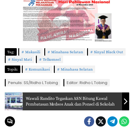
Tag:
Makasili
Minahasa Selatan
Sinyal Black Out
Sinyal Mati
Telkomsel
Topik:
Komunikasi
Minahasa Selatan
Penulis: SS/Ridho L Tobing
Editor: Ridho L Tobing
Wawali Randito Tegaskan ASN Bitung Kawal
Pembatasan Medsos Anak dan Ponsel di Sekolah