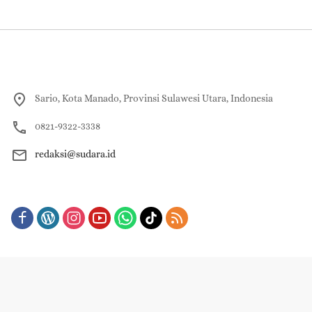
Sario, Kota Manado, Provinsi Sulawesi Utara, Indonesia
0821-9322-3338
redaksi@sudara.id
About
Redaksi
Contact Us
Pedoman Pemberitaan Media Siber
Indeks Berita
Copyright © 2023-2025 | PT. JIM VISI GROUP