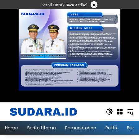
Langsung
×
Scroll Untuk Baca Artikel
ke
konten
Home
Berita Utama
Pemerintahan
Politik
Bisni