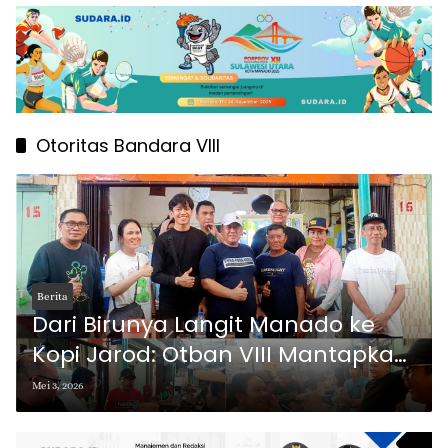
Otoritas Bandara VIII
Berita
Dari Birunya Langit Manado ke
Kopi Jarod: Otban VIII Mantapkan
Sinergitas Layanan Bandara
Mei 3, 2026