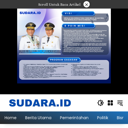
Langsung
×
Scroll Untuk Baca Artikel
ke
konten
Home
Berita Utama
Pemerintahan
Politik
Bisni