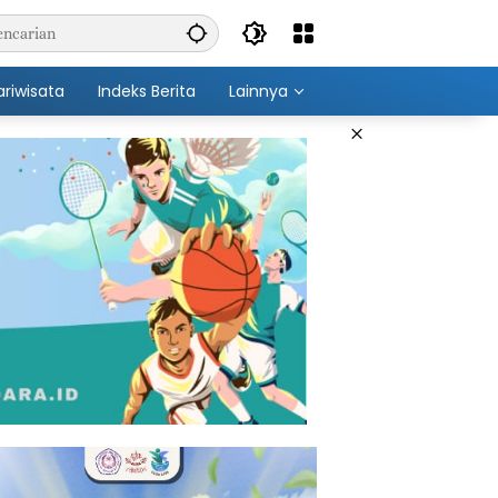
ariwisata
Indeks Berita
Lainnya
×