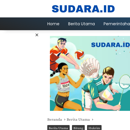
Langsung
ke
konten
Home
Berita Utama
Pemerintah
×
Beranda
Berita Utama
Berita Utama
Bitung
Hukrim