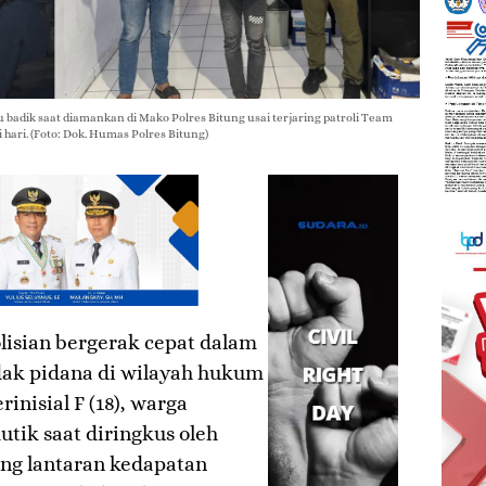
au badik saat diamankan di Mako Polres Bitung usai terjaring patroli Team
 hari. (Foto: Dok. Humas Polres Bitung)
lisian bergerak cepat dalam
dak pidana di wilayah hukum
inisial F (18), warga
tik saat diringkus oleh
ung lantaran kedapatan