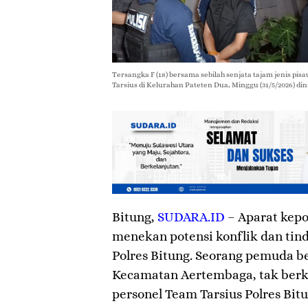
Tersangka F (18) bersama sebilah senjata tajam jenis pis
Tarsius di Kelurahan Pateten Dua, Minggu (31/5/2026) dini
Bitung
,
SUDARA.ID
– Aparat kepo
menekan potensi konflik dan tin
Polres Bitung. Seorang pemuda ber
Kecamatan Aertembaga, tak berku
personel Team Tarsius Polres Bit