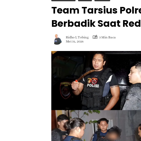
Team Tarsius Pol
Berbadik Saat Re
Ridho L Tobing
3 Min Baca
Mei 31, 2026