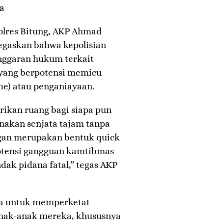
a
Polres Bitung, AKP Ahmad
enegaskan bahwa kepolisian
nggaran hukum terkait
l yang berpotensi memicu
ime) atau penganiayaan.
rikan ruang bagi siapa pun
kan senjata tajam tanpa
ngan merupakan bentuk quick
otensi gangguan kamtibmas
ak pidana fatal,” tegas AKP
ua untuk memperketat
anak-anak mereka, khususnya