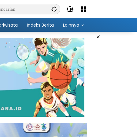
ariwisata
Indeks Berita
Lainnya
×