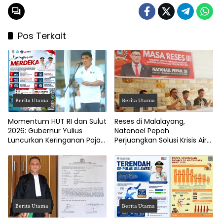
Pos Terkait
Berita Utama
Berita Utama
Momentum HUT RI dan Sulut
Reses di Malalayang,
2026: Gubernur Yulius
Natanael Pepah
Luncurkan Keringanan Pajak
Perjuangkan Solusi Krisis Air
Kendaraan
Bersih hingga Paripurna
DPRD Manado
Berita Utama
Berita Utama