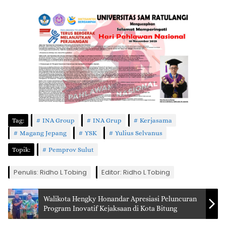
Tag:
INA Group
INA Grup
Kerjasama
Magang Jepang
YSK
Yulius Selvanus
Topik:
Pemprov Sulut
Penulis: Ridho L Tobing
Editor: Ridho L Tobing
Walikota Hengky Honandar Apresiasi Peluncuran
Program Inovatif Kejaksaan di Kota Bitung