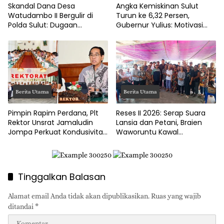
Skandal Dana Desa
Angka Kemiskinan Sulut
Watudambo II Bergulir di
Turun ke 6,32 Persen,
Polda Sulut: Dugaan
Gubernur Yulius: Motivasi
Penggelapan Gaji Guru PAUD
Pacu Ekonomi Kerakyatan
Hingga Jalan Tani Rp214
Juta
Berita Utama
Berita Utama
Pimpin Rapim Perdana, Plt
Reses II 2026: Serap Suara
Rektor Unsrat Jamaludin
Lansia dan Petani, Braien
Jompa Perkuat Kondusivitas
Waworuntu Kawal
dan Layanan Akademik
Ketahanan Ekonomi Desa
Tinggalkan Balasan
Alamat email Anda tidak akan dipublikasikan.
Ruas yang wajib
ditandai
*