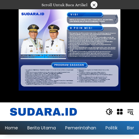
Langsung
×
Scroll Untuk Baca Artikel
ke
konten
Home
Berita Utama
Pemerintahan
Politik
Bisni