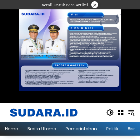
Langsung
×
Scroll Untuk Baca Artikel
ke
konten
Home
Berita Utama
Pemerintahan
Politik
Bisni