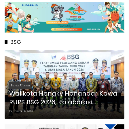
BSG
Berita Utama
Walikota Hengky Honandar Kawal
RUPS BSG 2026, Kolaborasi
Manajemen Baru Pacu Ekonomi
Februari 11, 2026
Bitung Semakin Maju