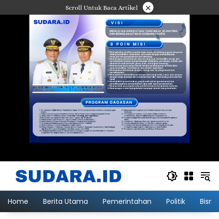
Langsung
×
Scroll Untuk Baca Artikel
ke
konten
Home
Berita Utama
Pemerintahan
Politik
Bisni