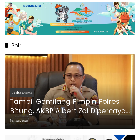
Polri
Berita Utama
Tampil Gemilang Pimpin Polres
Bitung, AKBP Albert Zai Dipercaya
Jabat Kabagdalpers Ro SDM
Juni 27, 2026
Polda Sulut