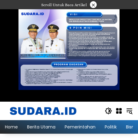
Langsung
×
Scroll Untuk Baca Artikel
ke
konten
Home
Berita Utama
Pemerintahan
Politik
Bisni