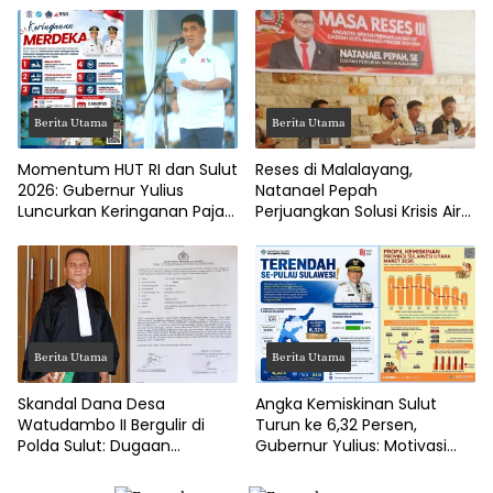
Berita Utama
Berita Utama
Momentum HUT RI dan Sulut
Reses di Malalayang,
2026: Gubernur Yulius
Natanael Pepah
Luncurkan Keringanan Pajak
Perjuangkan Solusi Krisis Air
Kendaraan
Bersih hingga Paripurna
DPRD Manado
Berita Utama
Berita Utama
Skandal Dana Desa
Angka Kemiskinan Sulut
Watudambo II Bergulir di
Turun ke 6,32 Persen,
Polda Sulut: Dugaan
Gubernur Yulius: Motivasi
Penggelapan Gaji Guru PAUD
Pacu Ekonomi Kerakyatan
Hingga Jalan Tani Rp214