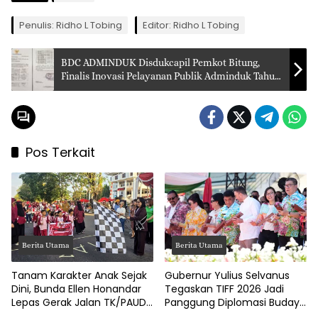
Penulis: Ridho L Tobing
Editor: Ridho L Tobing
BDC ADMINDUK Disdukcapil Pemkot Bitung,
Finalis Inovasi Pelayanan Publik Adminduk Tahun
2026
Pos Terkait
Berita Utama
Berita Utama
Tanam Karakter Anak Sejak
Gubernur Yulius Selvanus
Dini, Bunda Ellen Honandar
Tegaskan TIFF 2026 Jadi
Lepas Gerak Jalan TK/PAUD
Panggung Diplomasi Budaya
Kota Bitung
Internasional