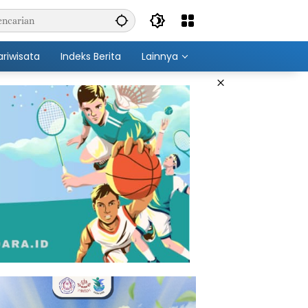
ariwisata
Indeks Berita
Lainnya
×