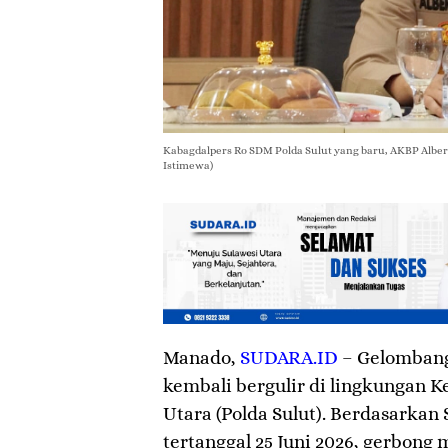
Kabagdalpers Ro SDM Polda Sulut yang baru, AKBP Albert Z
Istimewa)
Manado
,
SUDARA.ID
– Gelombang
kembali bergulir di lingkungan K
Utara (Polda Sulut). Berdasarkan
tertanggal 25 Juni 2026, gerbong 