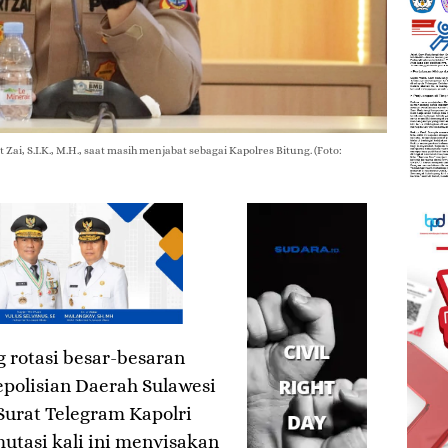
ai, S.I.K., M.H., saat masih menjabat sebagai Kapolres Bitung. (Foto:
 rotasi besar-besaran
epolisian Daerah Sulawesi
 Surat Telegram Kapolri
mutasi kali ini menyisakan