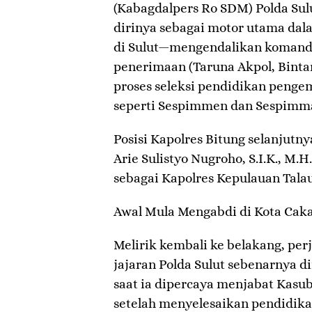
(Kabagdalpers Ro SDM) Polda Sul
dirinya sebagai motor utama dala
di Sulut—mengendalikan komand
penerimaan (Taruna Akpol, Binta
proses seleksi pendidikan penge
seperti Sespimmen dan Sespimm
​Posisi Kapolres Bitung selanjut
Arie Sulistyo Nugroho, S.I.K., M
sebagai Kapolres Kepulauan Tala
​Awal Mula Mengabdi di Kota Cak
​Melirik kembali ke belakang, per
jajaran Polda Sulut sebenarnya d
saat ia dipercaya menjabat Kasub
setelah menyelesaikan pendidik