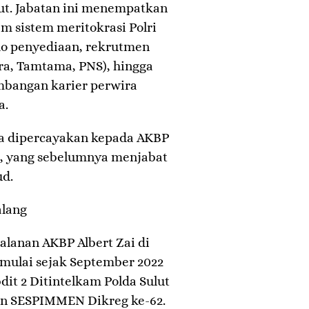
ut. Jabatan ini menempatkan
m sistem meritokrasi Polri
o penyediaan, rekrutmen
ra, Tamtama, PNS), hingga
mbangan karier perwira
a.
nya dipercayakan kepada AKBP
.H., yang sebelumnya menjabat
ud.
alang
jalanan AKBP Albert Zai di
imulai sejak September 2022
dit 2 Ditintelkam Polda Sulut
an SESPIMMEN Dikreg ke-62.