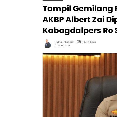
Tampil Gemilang P
AKBP Albert Zai D
Kabagdalpers Ro 
Ridho L Tobing
4 Min Baca
Juni 27, 2026