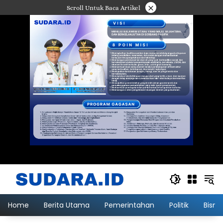
Langsung
×
Scroll Untuk Baca Artikel
ke
konten
Home
Berita Utama
Pemerintahan
Politik
Bisni