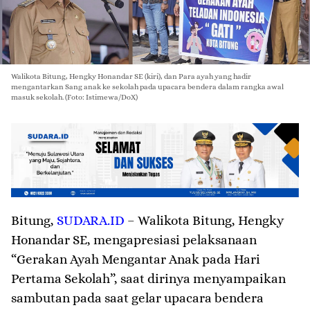
Walikota Bitung, Hengky Honandar SE (kiri), dan Para ayah yang hadir
mengantarkan Sang anak ke sekolah pada upacara bendera dalam rangka awal
masuk sekolah. (Foto: Istimewa/DoX)
Bitung
,
SUDARA.ID
– Walikota Bitung, Hengky
Honandar SE, mengapresiasi pelaksanaan
“Gerakan Ayah Mengantar Anak pada Hari
Pertama Sekolah”, saat dirinya menyampaikan
sambutan pada saat gelar upacara bendera