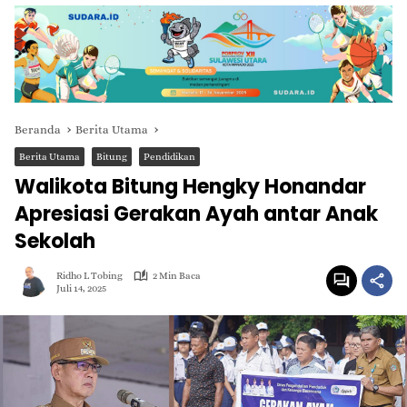
Beranda
Berita Utama
Berita Utama
Bitung
Pendidikan
Walikota Bitung Hengky Honandar
Apresiasi Gerakan Ayah antar Anak
Sekolah
Ridho L Tobing
2 Min Baca
Juli 14, 2025