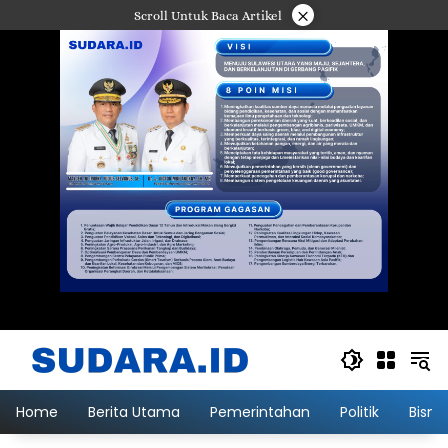
Langsung
×
Scroll Untuk Baca Artikel
ke
konten
Home
Berita Utama
Pemerintahan
Politik
Bisni