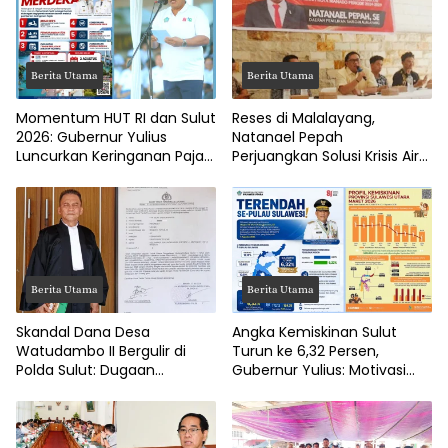
Berita Utama
Berita Utama
Momentum HUT RI dan Sulut
Reses di Malalayang,
2026: Gubernur Yulius
Natanael Pepah
Luncurkan Keringanan Pajak
Perjuangkan Solusi Krisis Air
Kendaraan
Bersih hingga Paripurna
DPRD Manado
Berita Utama
Berita Utama
Skandal Dana Desa
Angka Kemiskinan Sulut
Watudambo II Bergulir di
Turun ke 6,32 Persen,
Polda Sulut: Dugaan
Gubernur Yulius: Motivasi
Penggelapan Gaji Guru PAUD
Pacu Ekonomi Kerakyatan
Hingga Jalan Tani Rp214
Juta