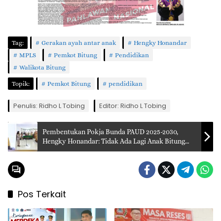
Tag:
Gerakan ayah antar anak
Hengky Honandar
MPLS
Pemkot Bitung
Pendidikan
Walikota Bitung
Topik:
Pemkot Bitung
pendidikan
Penulis: Ridho L Tobing
Editor: Ridho L Tobing
Pembentukan Pokja Bunda PAUD 2025-2030,
Hengky Honandar: Tidak Ada Lagi Anak Bitung
Ketinggalan Akses Pendidikan
Pos Terkait