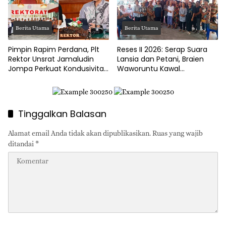
Berita Utama
Berita Utama
Pimpin Rapim Perdana, Plt
Reses II 2026: Serap Suara
Rektor Unsrat Jamaludin
Lansia dan Petani, Braien
Jompa Perkuat Kondusivitas
Waworuntu Kawal
dan Layanan Akademik
Ketahanan Ekonomi Desa
Tinggalkan Balasan
Alamat email Anda tidak akan dipublikasikan.
Ruas yang wajib
ditandai
*