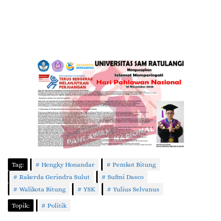
Tag:
Hengky Honandar
Pemkot Bitung
Rakerda Gerindra Sulut
Sufmi Dasco
Walikota Bitung
YSK
Yulius Selvanus
Topik:
Politik