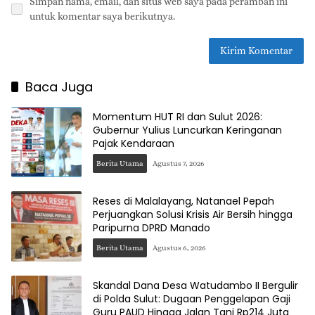
Simpan nama, email, dan situs web saya pada peramban ini
untuk komentar saya berikutnya.
Baca Juga
Momentum HUT RI dan Sulut 2026:
Gubernur Yulius Luncurkan Keringanan
Pajak Kendaraan
Berita Utama
Agustus 7, 2026
Reses di Malalayang, Natanael Pepah
Perjuangkan Solusi Krisis Air Bersih hingga
Paripurna DPRD Manado
Berita Utama
Agustus 6, 2026
Skandal Dana Desa Watudambo II Bergulir
di Polda Sulut: Dugaan Penggelapan Gaji
Guru PAUD Hingga Jalan Tani Rp214 Juta