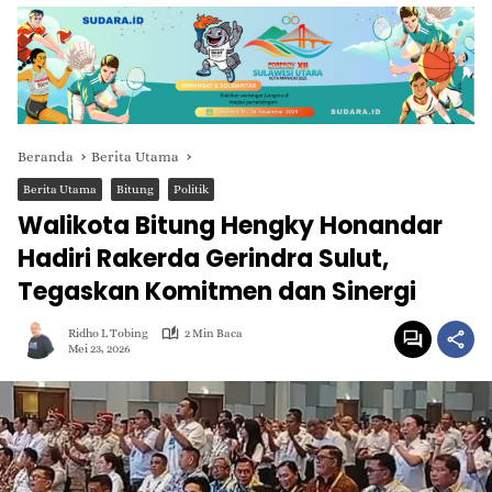
Beranda
Berita Utama
Berita Utama
Bitung
Politik
Walikota Bitung Hengky Honandar
Hadiri Rakerda Gerindra Sulut,
Tegaskan Komitmen dan Sinergi
Ridho L Tobing
2 Min Baca
Mei 23, 2026