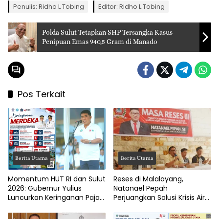
Penulis: Ridho L Tobing
Editor: Ridho L Tobing
Polda Sulut Tetapkan SHP Tersangka Kasus
Penipuan Emas 940,5 Gram di Manado
Pos Terkait
Berita Utama
Berita Utama
Momentum HUT RI dan Sulut
Reses di Malalayang,
2026: Gubernur Yulius
Natanael Pepah
Luncurkan Keringanan Pajak
Perjuangkan Solusi Krisis Air
Kendaraan
Bersih hingga Paripurna
DPRD Manado