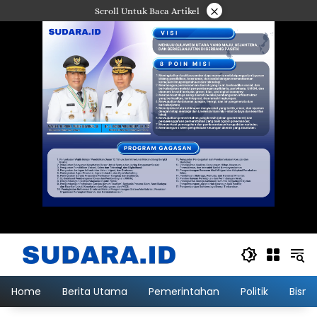
Langsung
×
Scroll Untuk Baca Artikel
ke
konten
Home
Berita Utama
Pemerintahan
Politik
Bisni