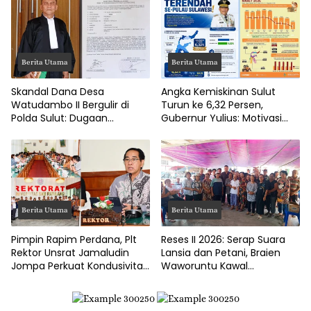
Berita Utama
Berita Utama
Skandal Dana Desa
Angka Kemiskinan Sulut
Watudambo II Bergulir di
Turun ke 6,32 Persen,
Polda Sulut: Dugaan
Gubernur Yulius: Motivasi
Penggelapan Gaji Guru PAUD
Pacu Ekonomi Kerakyatan
Hingga Jalan Tani Rp214
Juta
Berita Utama
Berita Utama
Pimpin Rapim Perdana, Plt
Reses II 2026: Serap Suara
Rektor Unsrat Jamaludin
Lansia dan Petani, Braien
Jompa Perkuat Kondusivitas
Waworuntu Kawal
dan Layanan Akademik
Ketahanan Ekonomi Desa