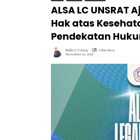
ALSA LC UNSRAT A
Hak atas Kesehat
Pendekatan Huk
Ridho L Tobing
2 Min Baca
November 21, 2025