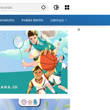
ariwisata
Indeks Berita
Lainnya
×