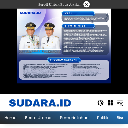
Langsung
×
Scroll Untuk Baca Artikel
ke
konten
Home
Berita Utama
Pemerintahan
Politik
Bisni