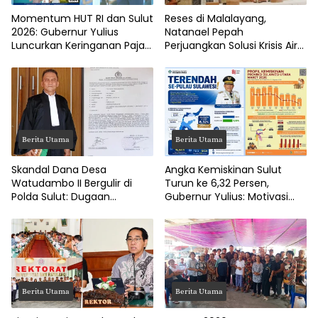
Momentum HUT RI dan Sulut
Reses di Malalayang,
2026: Gubernur Yulius
Natanael Pepah
Luncurkan Keringanan Pajak
Perjuangkan Solusi Krisis Air
Kendaraan
Bersih hingga Paripurna
DPRD Manado
Berita Utama
Berita Utama
Skandal Dana Desa
Angka Kemiskinan Sulut
Watudambo II Bergulir di
Turun ke 6,32 Persen,
Polda Sulut: Dugaan
Gubernur Yulius: Motivasi
Penggelapan Gaji Guru PAUD
Pacu Ekonomi Kerakyatan
Hingga Jalan Tani Rp214
Juta
Berita Utama
Berita Utama