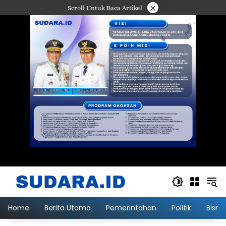
Langsung
×
Scroll Untuk Baca Artikel
ke
konten
Home
Berita Utama
Pemerintahan
Politik
Bisni