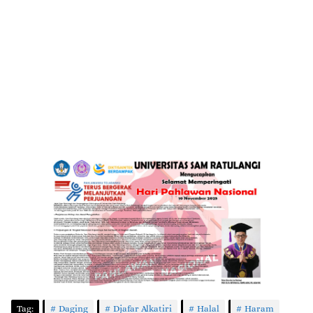
Tag:
Daging
Djafar Alkatiri
Halal
Haram