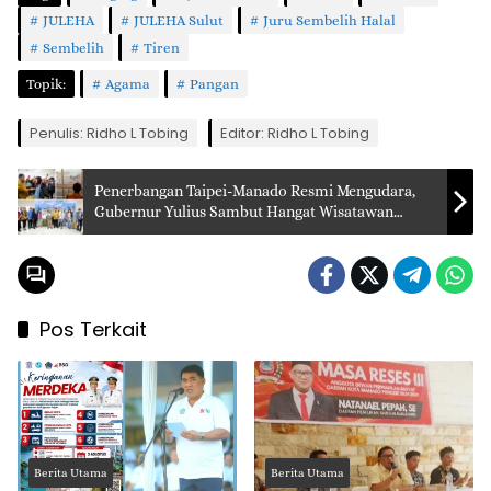
JULEHA
JULEHA Sulut
Juru Sembelih Halal
Sembelih
Tiren
Topik:
Agama
Pangan
Penulis: Ridho L Tobing
Editor: Ridho L Tobing
Penerbangan Taipei-Manado Resmi Mengudara,
Gubernur Yulius Sambut Hangat Wisatawan
Taiwan di Bandara Sam Ratulangi
Pos Terkait
Berita Utama
Berita Utama