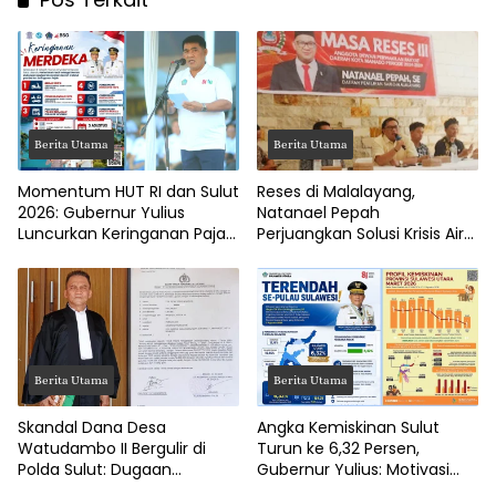
Berita Utama
Berita Utama
Momentum HUT RI dan Sulut
Reses di Malalayang,
2026: Gubernur Yulius
Natanael Pepah
Luncurkan Keringanan Pajak
Perjuangkan Solusi Krisis Air
Kendaraan
Bersih hingga Paripurna
DPRD Manado
Berita Utama
Berita Utama
Skandal Dana Desa
Angka Kemiskinan Sulut
Watudambo II Bergulir di
Turun ke 6,32 Persen,
Polda Sulut: Dugaan
Gubernur Yulius: Motivasi
Penggelapan Gaji Guru PAUD
Pacu Ekonomi Kerakyatan