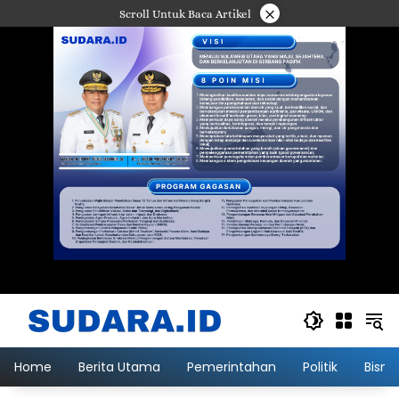
Langsung
×
Scroll Untuk Baca Artikel
ke
konten
Home
Berita Utama
Pemerintahan
Politik
Bisni