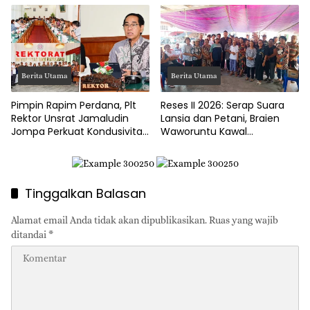
Hingga Jalan Tani Rp214
Juta
Berita Utama
Berita Utama
Pimpin Rapim Perdana, Plt
Reses II 2026: Serap Suara
Rektor Unsrat Jamaludin
Lansia dan Petani, Braien
Jompa Perkuat Kondusivitas
Waworuntu Kawal
dan Layanan Akademik
Ketahanan Ekonomi Desa
Tinggalkan Balasan
Alamat email Anda tidak akan dipublikasikan.
Ruas yang wajib
ditandai
*