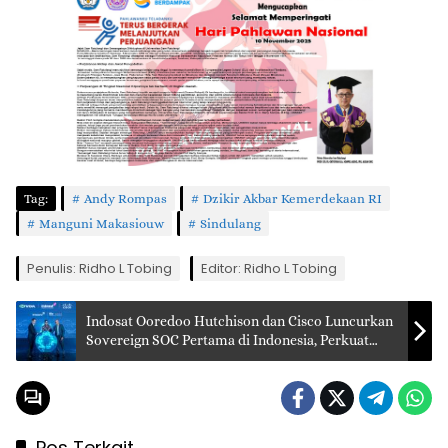
Tag:
Andy Rompas
Dzikir Akbar Kemerdekaan RI
Manguni Makasiouw
Sindulang
Penulis: Ridho L Tobing
Editor: Ridho L Tobing
Indosat Ooredoo Hutchison dan Cisco Luncurkan
Sovereign SOC Pertama di Indonesia, Perkuat
Keamanan Digital Nasional
Pos Terkait