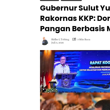
Gubernur Sulut Yu
Rakornas KKP: D
Pangan Berbasis 
Ridho L Tobing
3 Min Baca
Juli 3, 2026