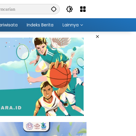
ariwisata
Indeks Berita
Lainnya
×