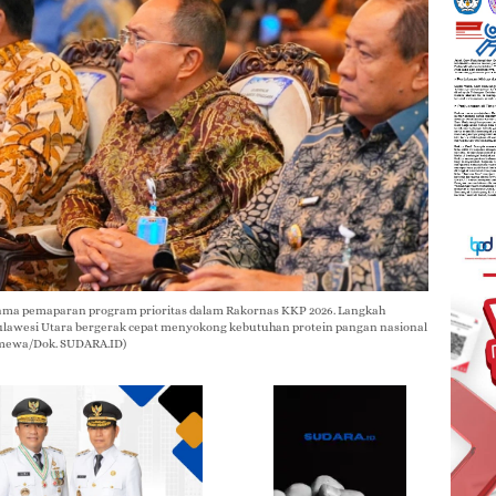
ama pemaparan program prioritas dalam Rakornas KKP 2026. Langkah
 Sulawesi Utara bergerak cepat menyokong kebutuhan protein pangan nasional
timewa/Dok. SUDARA.ID)