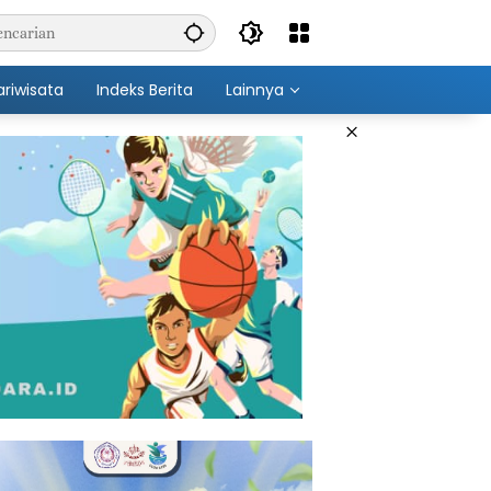
ariwisata
Indeks Berita
Lainnya
×