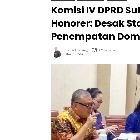
Komisi IV DPRD Su
Honorer: Desak St
Penempatan Domis
Ridho L Tobing
2 Min Baca
Mei 11, 2026