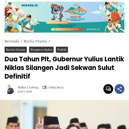
Beranda
Berita Utama
Berita Utama
Pemprov Sulut
Politik
Dua Tahun Plt, Gubernur Yulius Lantik
Niklas Silangen Jadi Sekwan Sulut
Definitif
Ridho L Tobing
3 Min Baca
Juli 7, 2026