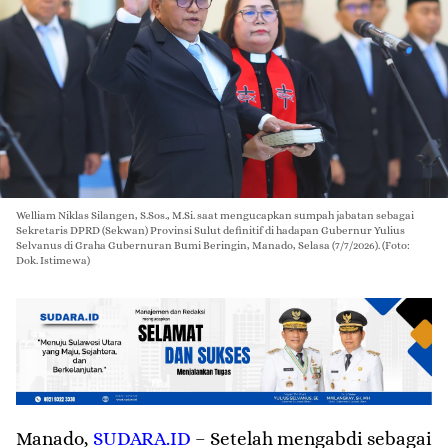
Welliam Niklas Silangen, S.Sos., M.Si. saat mengucapkan sumpah jabatan sebagai
Sekretaris DPRD (Sekwan) Provinsi Sulut definitif di hadapan Gubernur Yulius
Selvanus di Graha Gubernuran Bumi Beringin, Manado, Selasa (7/7/2026). (Foto:
Dok. Istimewa)
Manado
,
SUDARA.ID
– Setelah mengabdi sebagai