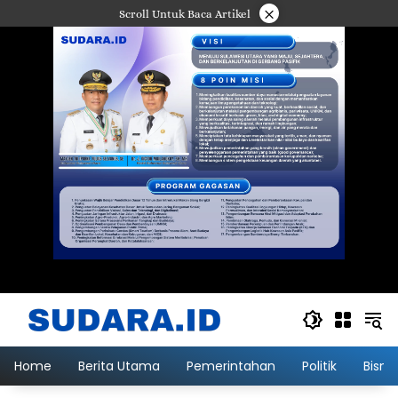
Langsung
×
Scroll Untuk Baca Artikel
ke
konten
Home
Berita Utama
Pemerintahan
Politik
Bisni