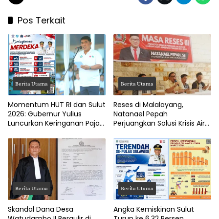
Pos Terkait
Berita Utama
Berita Utama
Momentum HUT RI dan Sulut
Reses di Malalayang,
2026: Gubernur Yulius
Natanael Pepah
Luncurkan Keringanan Pajak
Perjuangkan Solusi Krisis Air
Kendaraan
Bersih hingga Paripurna
DPRD Manado
Berita Utama
Berita Utama
Skandal Dana Desa
Angka Kemiskinan Sulut
Watudambo II Bergulir di
Turun ke 6,32 Persen,