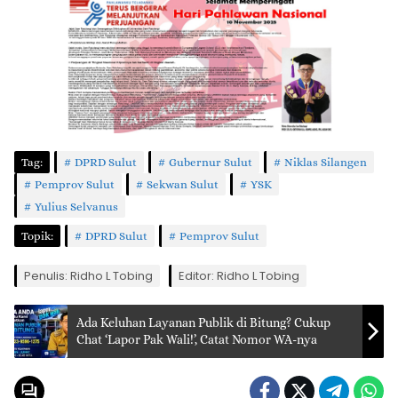
Tag:
DPRD Sulut
Gubernur Sulut
Niklas Silangen
Pemprov Sulut
Sekwan Sulut
YSK
Yulius Selvanus
Topik:
DPRD Sulut
Pemprov Sulut
Penulis: Ridho L Tobing
Editor: Ridho L Tobing
Ada Keluhan Layanan Publik di Bitung? Cukup
Chat ‘Lapor Pak Wali!’, Catat Nomor WA-nya