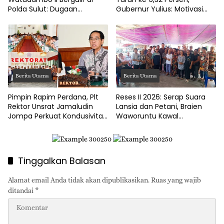
Polda Sulut: Dugaan
Gubernur Yulius: Motivasi
Penggelapan Gaji Guru PAUD
Pacu Ekonomi Kerakyatan
Hingga Jalan Tani Rp214
Juta
Berita Utama
Berita Utama
Pimpin Rapim Perdana, Plt
Reses II 2026: Serap Suara
Rektor Unsrat Jamaludin
Lansia dan Petani, Braien
Jompa Perkuat Kondusivitas
Waworuntu Kawal
dan Layanan Akademik
Ketahanan Ekonomi Desa
Tinggalkan Balasan
Alamat email Anda tidak akan dipublikasikan.
Ruas yang wajib
ditandai
*