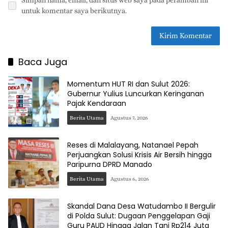
Simpan nama, email, dan situs web saya pada peramban ini
untuk komentar saya berikutnya.
Baca Juga
Momentum HUT RI dan Sulut 2026:
Gubernur Yulius Luncurkan Keringanan
Pajak Kendaraan
Berita Utama
Agustus 7, 2026
Reses di Malalayang, Natanael Pepah
Perjuangkan Solusi Krisis Air Bersih hingga
Paripurna DPRD Manado
Berita Utama
Agustus 6, 2026
Skandal Dana Desa Watudambo II Bergulir
di Polda Sulut: Dugaan Penggelapan Gaji
Guru PAUD Hingga Jalan Tani Rp214 Juta