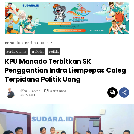
Beranda
Berita Utama
Berita Utama
Hukrim
Politik
KPU Manado Terbitkan SK
Penggantian Indra Liempepas Caleg
Terpidana Politik Uang
Ridho L Tobing
3 Min Baca
Juli 25, 2024