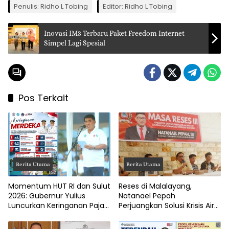
Penulis: Ridho L Tobing
Editor: Ridho L Tobing
Inovasi IM3 Terbaru Paket Freedom Internet
Simpel Lagi Spesial
Pos Terkait
Berita Utama
Berita Utama
Momentum HUT RI dan Sulut
Reses di Malalayang,
2026: Gubernur Yulius
Natanael Pepah
Luncurkan Keringanan Pajak
Perjuangkan Solusi Krisis Air
Kendaraan
Bersih hingga Paripurna
DPRD Manado