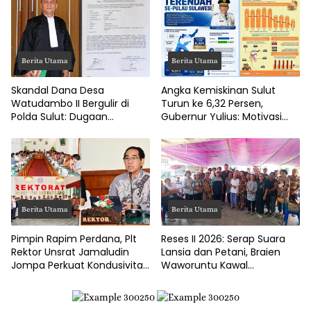
Berita Utama
Berita Utama
Skandal Dana Desa
Angka Kemiskinan Sulut
Watudambo II Bergulir di
Turun ke 6,32 Persen,
Polda Sulut: Dugaan
Gubernur Yulius: Motivasi
Penggelapan Gaji Guru PAUD
Pacu Ekonomi Kerakyatan
Hingga Jalan Tani Rp214
Juta
Berita Utama
Berita Utama
Pimpin Rapim Perdana, Plt
Reses II 2026: Serap Suara
Rektor Unsrat Jamaludin
Lansia dan Petani, Braien
Jompa Perkuat Kondusivitas
Waworuntu Kawal
dan Layanan Akademik
Ketahanan Ekonomi Desa