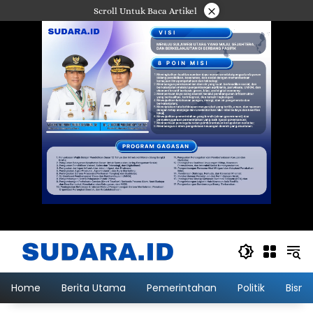
Langsung
×
Scroll Untuk Baca Artikel
ke
konten
Home
Berita Utama
Pemerintahan
Politik
Bisni