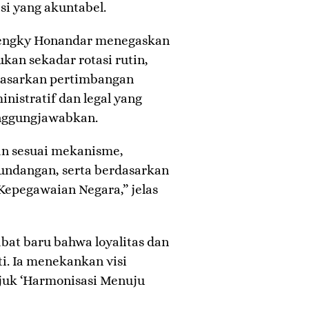
i yang akuntabel.
Hengky Honandar menegaskan
kan sekadar rotasi rutin,
rdasarkan pertimbangan
nistratif dan legal yang
tanggungjawabkan.
kan sesuai mekanisme,
undangan, serta berdasarkan
Kepegawaian Negara,” jelas
bat baru bahwa loyalitas dan
i. Ia menekankan visi
juk ‘Harmonisasi Menuju