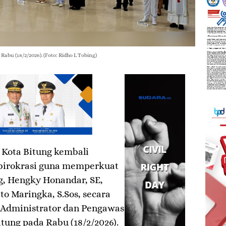
Rabu (18/2/2026). (Foto: Ridho L Tobing)
Kota Bitung kembali
birokrasi guna memperkuat
g, Hengky Honandar, SE,
o Maringka, S.Sos, secara
 Administrator dan Pengawas
tung pada Rabu (18/2/2026).