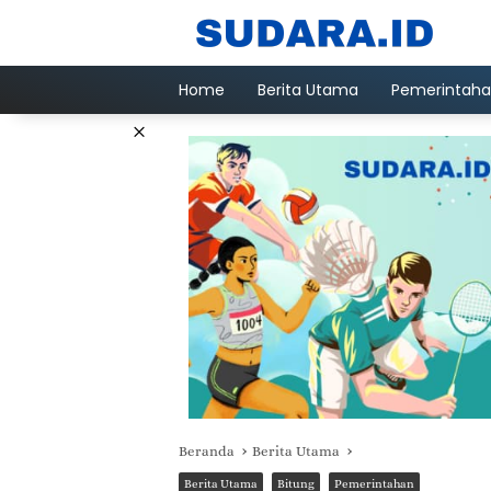
Langsung
ke
konten
Home
Berita Utama
Pemerintah
×
Beranda
Berita Utama
Berita Utama
Bitung
Pemerintahan