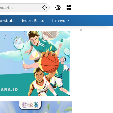
ariwisata
Indeks Berita
Lainnya
×