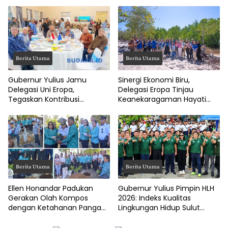
DPRD Manado
Berita Utama
Berita Utama
Gubernur Yulius Jamu
Sinergi Ekonomi Biru,
Delegasi Uni Eropa,
Delegasi Eropa Tinjau
Tegaskan Kontribusi
Keanekaragaman Hayati
Ekonomi Biru Sulut untuk
Maritim Sulut di Minahasa
Dunia
Utara
Berita Utama
Berita Utama
Ellen Honandar Padukan
Gubernur Yulius Pimpin HLH
Gerakan Olah Kompos
2026: Indeks Kualitas
dengan Ketahanan Pangan
Lingkungan Hidup Sulut
Keluarga
Masuk Kategori Sangat Baik