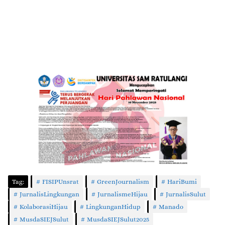
Tag:
FISIPUnsrat
GreenJournalism
HariBumi
JurnalisLingkungan
JurnalismeHijau
JurnalisSulut
KolaborasiHijau
LingkunganHidup
Manado
MusdaSIEJSulut
MusdaSIEJSulut2025