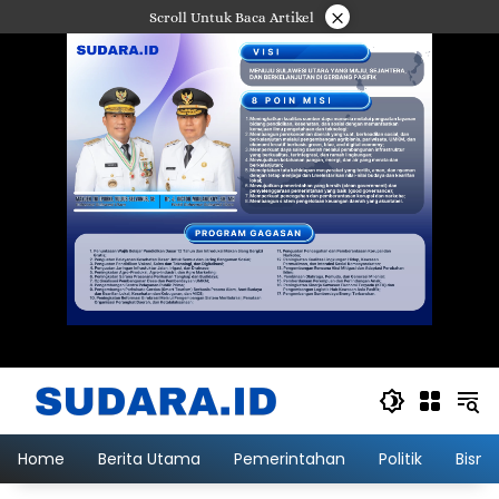
Langsung
×
Scroll Untuk Baca Artikel
ke
konten
Home
Berita Utama
Pemerintahan
Politik
Bisni