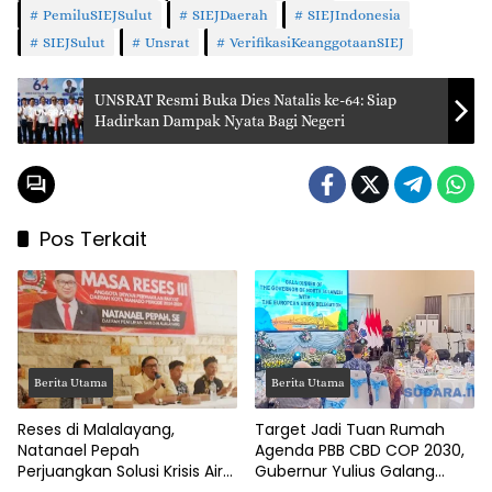
PemiluSIEJSulut
SIEJDaerah
SIEJIndonesia
SIEJSulut
Unsrat
VerifikasiKeanggotaanSIEJ
UNSRAT Resmi Buka Dies Natalis ke-64: Siap
Hadirkan Dampak Nyata Bagi Negeri
Pos Terkait
Berita Utama
Berita Utama
Reses di Malalayang,
Target Jadi Tuan Rumah
Natanael Pepah
Agenda PBB CBD COP 2030,
Perjuangkan Solusi Krisis Air
Gubernur Yulius Galang
Bersih hingga Paripurna
Dukungan Uni Eropa