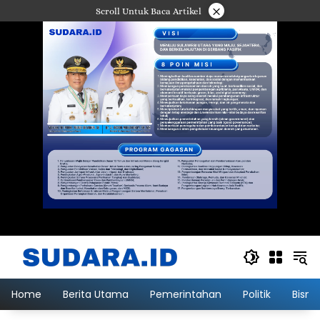
Langsung
×
Scroll Untuk Baca Artikel
ke
konten
Home
Berita Utama
Pemerintahan
Politik
Bisni