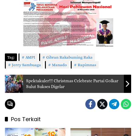
Tag:
AMPI
Gibran Rakabuming Raka
Jerry Sambuaga
Manado
Rapimnas
Spektakuler!!! Christmas Celebrate Partai Golkar
Sulut Sukses Digelar
Pos Terkait