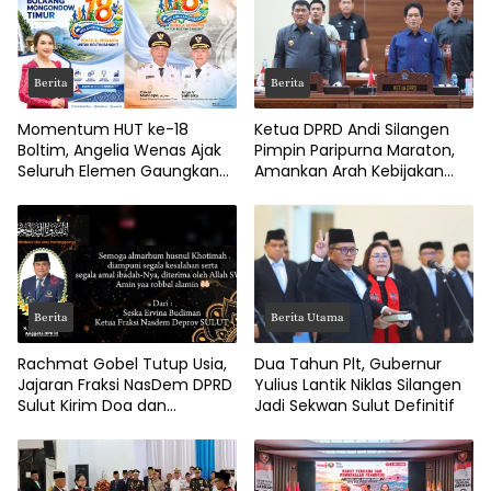
Berita
Berita
Momentum HUT ke-18
Ketua DPRD Andi Silangen
Boltim, Angelia Wenas Ajak
Pimpin Paripurna Maraton,
Seluruh Elemen Gaungkan
Amankan Arah Kebijakan
Semangat ‘Boltim Bangkit’
Fiskal Sulut
Berita
Berita Utama
Rachmat Gobel Tutup Usia,
Dua Tahun Plt, Gubernur
Jajaran Fraksi NasDem DPRD
Yulius Lantik Niklas Silangen
Sulut Kirim Doa dan
Jadi Sekwan Sulut Definitif
Belasungkawa