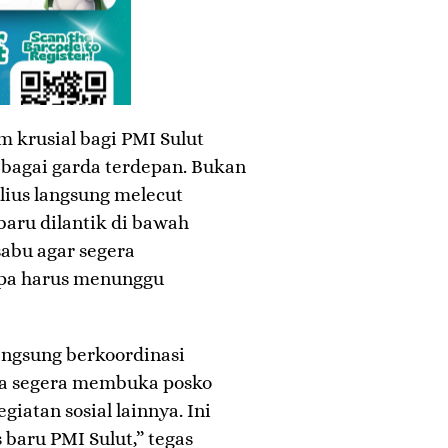
 krusial bagi PMI Sulut
agai garda terdepan. Bukan
lius langsung melecut
baru dilantik di bawah
bu agar segera
npa harus menunggu
langsung berkoordinasi
isa segera membuka posko
iatan sosial lainnya. Ini
baru PMI Sulut,” tegas