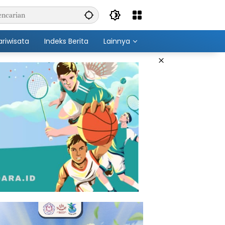
ariwisata
Indeks Berita
Lainnya
×