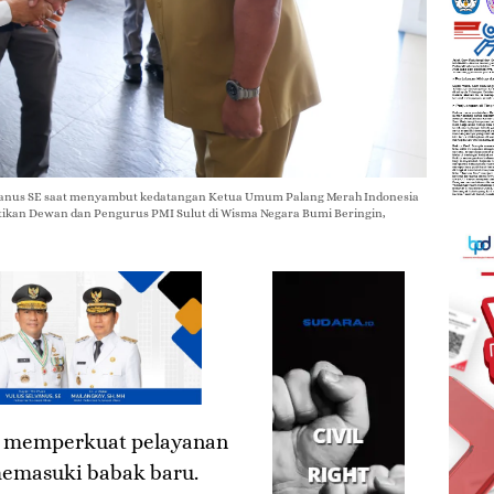
elvanus SE saat menyambut kedatangan Ketua Umum Palang Merah Indonesia
tikan Dewan dan Pengurus PMI Sulut di Wisma Negara Bumi Beringin,
 memperkuat pelayanan
memasuki babak baru.