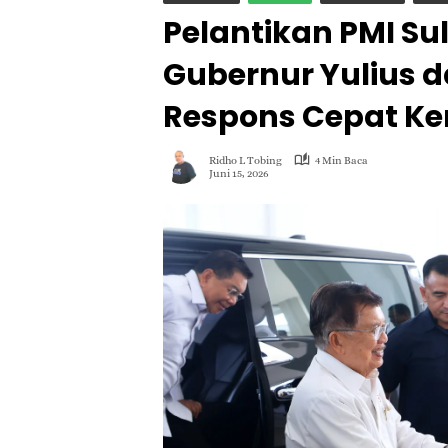
Pelantikan PMI Sul
Gubernur Yulius d
Respons Cepat K
Ridho L Tobing
4 Min Baca
Juni 15, 2026