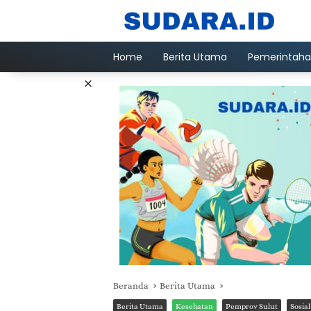
Langsung
ke
konten
Home
Berita Utama
Pemerintah
×
Beranda
Berita Utama
Berita Utama
Kesehatan
Pemprov Sulut
Sosial