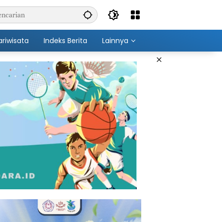
ariwisata
Indeks Berita
Lainnya
×