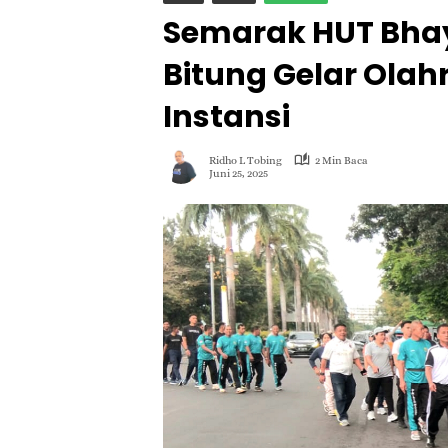
Semarak HUT Bhay
Bitung Gelar Ola
Instansi
Ridho L Tobing
2 Min Baca
Juni 25, 2025