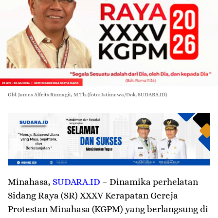
Gbl. James Alfrits Rumagit, M.Th. (foto: Istimewa/Dok. SUDARA.ID)
Minahasa
,
SUDARA.ID
– Dinamika perhelatan
Sidang Raya (SR) XXXV Kerapatan Gereja
Protestan Minahasa (KGPM) yang berlangsung di