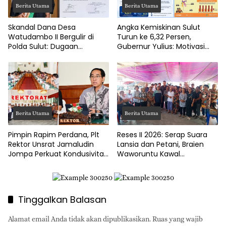
Berita Utama
Berita Utama
Skandal Dana Desa
Angka Kemiskinan Sulut
Watudambo II Bergulir di
Turun ke 6,32 Persen,
Polda Sulut: Dugaan
Gubernur Yulius: Motivasi
Penggelapan Gaji Guru PAUD
Pacu Ekonomi Kerakyatan
Hingga Jalan Tani Rp214
Juta
Berita Utama
Berita Utama
Pimpin Rapim Perdana, Plt
Reses II 2026: Serap Suara
Rektor Unsrat Jamaludin
Lansia dan Petani, Braien
Jompa Perkuat Kondusivitas
Waworuntu Kawal
dan Layanan Akademik
Ketahanan Ekonomi Desa
Tinggalkan Balasan
Alamat email Anda tidak akan dipublikasikan.
Ruas yang wajib