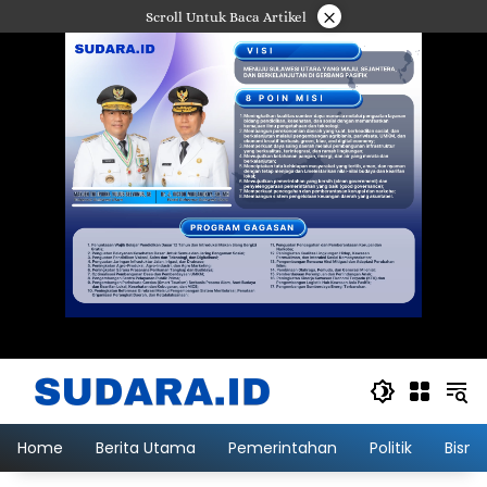
Langsung
×
Scroll Untuk Baca Artikel
ke
konten
Home
Berita Utama
Pemerintahan
Politik
Bisni