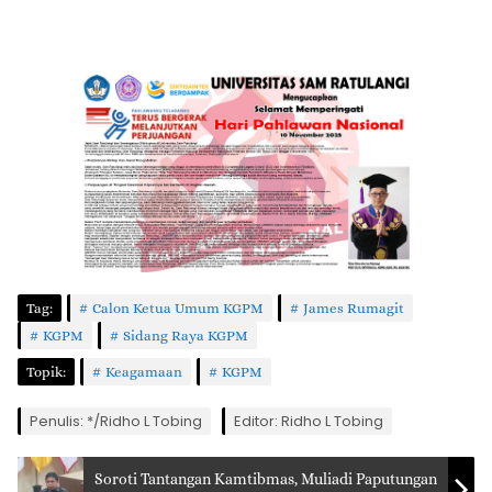
Tag:
Calon Ketua Umum KGPM
James Rumagit
KGPM
Sidang Raya KGPM
Topik:
Keagamaan
KGPM
Penulis: */Ridho L Tobing
Editor: Ridho L Tobing
Soroti Tantangan Kamtibmas, Muliadi Paputungan