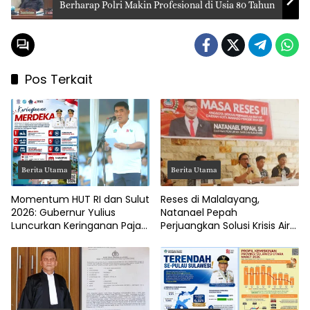
Berharap Polri Makin Profesional di Usia 80 Tahun
Pos Terkait
Berita Utama
Berita Utama
Momentum HUT RI dan Sulut
Reses di Malalayang,
2026: Gubernur Yulius
Natanael Pepah
Luncurkan Keringanan Pajak
Perjuangkan Solusi Krisis Air
Kendaraan
Bersih hingga Paripurna
DPRD Manado