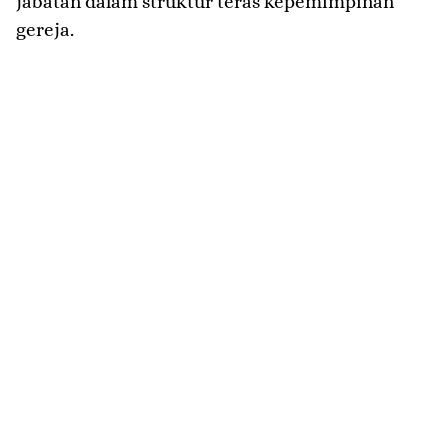
jabatan dalam struktur teras kepemimpinan
gereja.