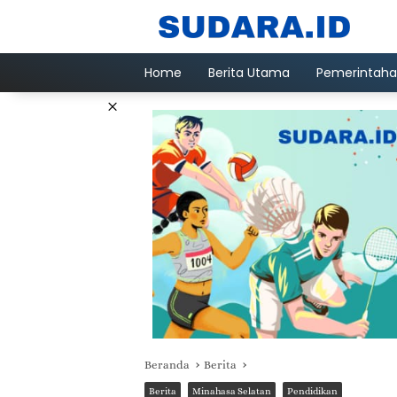
Langsung
ke
konten
Home
Berita Utama
Pemerintah
×
Beranda
Berita
Berita
Minahasa Selatan
Pendidikan