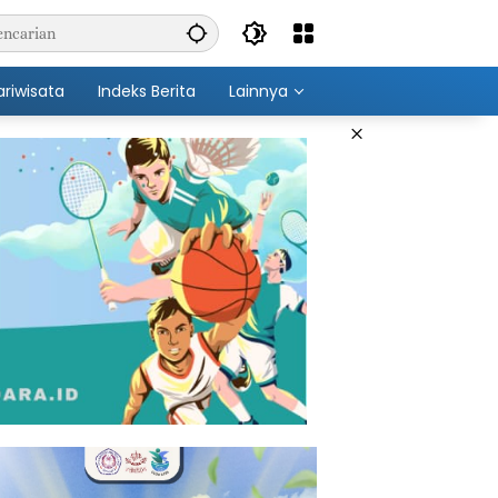
ariwisata
Indeks Berita
Lainnya
×