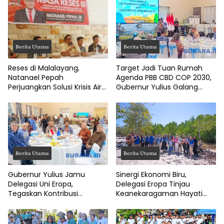
Berita Utama
Berita Utama
Reses di Malalayang,
Target Jadi Tuan Rumah
Natanael Pepah
Agenda PBB CBD COP 2030,
Perjuangkan Solusi Krisis Air
Gubernur Yulius Galang
Bersih hingga Paripurna
Dukungan Uni Eropa
DPRD Manado
Berita Utama
Berita Utama
Gubernur Yulius Jamu
Sinergi Ekonomi Biru,
Delegasi Uni Eropa,
Delegasi Eropa Tinjau
Tegaskan Kontribusi
Keanekaragaman Hayati
Ekonomi Biru Sulut untuk
Maritim Sulut di Minahasa
Dunia
Utara