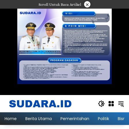
Langsung
×
Scroll Untuk Baca Artikel
ke
konten
Home
Berita Utama
Pemerintahan
Politik
Bisni