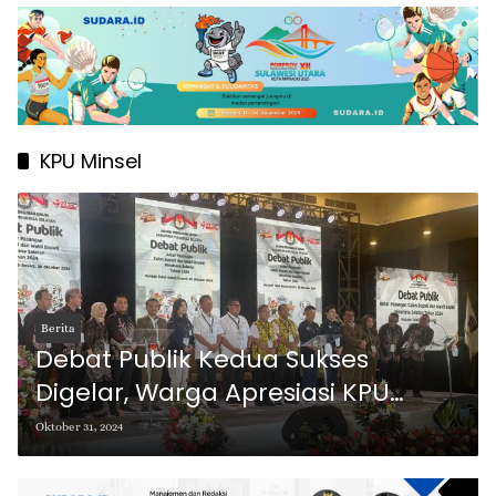
KPU Minsel
Berita
Debat Publik Kedua Sukses
Digelar, Warga Apresiasi KPU
Minsel
Oktober 31, 2024