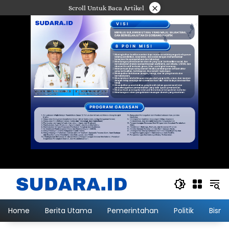
Langsung
×
Scroll Untuk Baca Artikel
ke
konten
Home
Berita Utama
Pemerintahan
Politik
Bisni