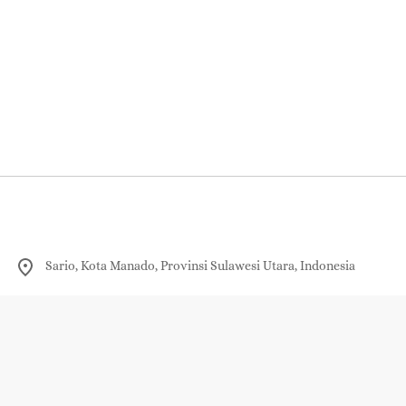
Sario, Kota Manado, Provinsi Sulawesi Utara, Indonesia
0821-9322-3338
redaksi@sudara.id