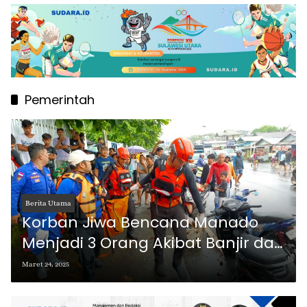
Pemerintah
Berita Utama
Korban Jiwa Bencana Manado
Menjadi 3 Orang Akibat Banjir dan
Longsor, 3.837 Warga Mengungsi
Maret 24, 2025