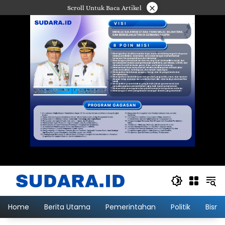
Langsung
×
Scroll Untuk Baca Artikel
ke
konten
Home
Berita Utama
Pemerintahan
Politik
Bisni