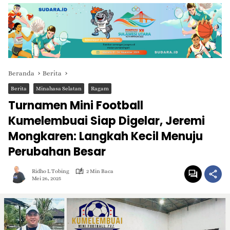
Beranda
Berita
Berita
Minahasa Selatan
Ragam
Turnamen Mini Football
Kumelembuai Siap Digelar, Jeremi
Mongkaren: Langkah Kecil Menuju
Perubahan Besar
Ridho L Tobing
2 Min Baca
Mei 26, 2025