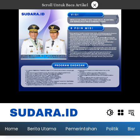
Langsung
×
Scroll Untuk Baca Artikel
ke
konten
Home
Berita Utama
Pemerintahan
Politik
Bisni