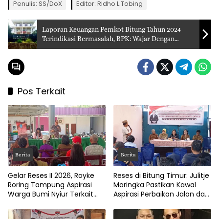
Penulis: SS/DoX
Editor: Ridho L Tobing
Laporan Keuangan Pemkot Bitung Tahun 2024
Terindikasi Bermasalah, BPK: Wajar Dengan
Pengecualian (WDP)
Pos Terkait
Berita
Berita
Gelar Reses II 2026, Royke
Reses di Bitung Timur: Julitje
Roring Tampung Aspirasi
Maringka Pastikan Kawal
Warga Bumi Nyiur Terkait
Aspirasi Perbaikan Jalan dan
Infrastruktur
Drainase