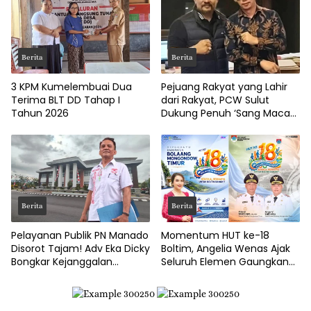
Berita
Berita
3 KPM Kumelembuai Dua
Pejuang Rakyat yang Lahir
Terima BLT DD Tahap I
dari Rakyat, PCW Sulut
Tahun 2026
Dukung Penuh ‘Sang Macan
Dari Timur’
Berita
Berita
Pelayanan Publik PN Manado
Momentum HUT ke-18
Disorot Tajam! Adv Eka Dicky
Boltim, Angelia Wenas Ajak
Bongkar Kejanggalan
Seluruh Elemen Gaungkan
Prosedur Eksekusi
Semangat ‘Boltim Bangkit’