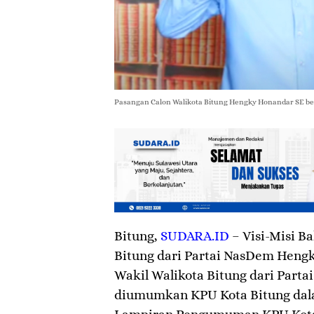
Pasangan Calon Walikota Bitung Hengky Honandar SE ber
Bitung
,
SUDARA.ID
– Visi-Misi B
Bitung dari Partai NasDem Heng
Wakil Walikota Bitung dari Parta
diumumkan KPU Kota Bitung dala