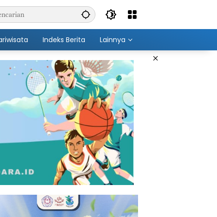
ariwisata
Indeks Berita
Lainnya
×