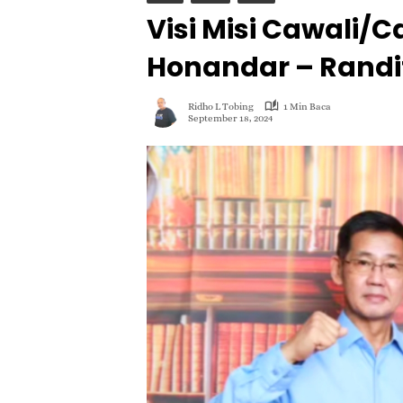
Visi Misi Cawali/
Honandar – Randi
Ridho L Tobing
1 Min Baca
September 18, 2024