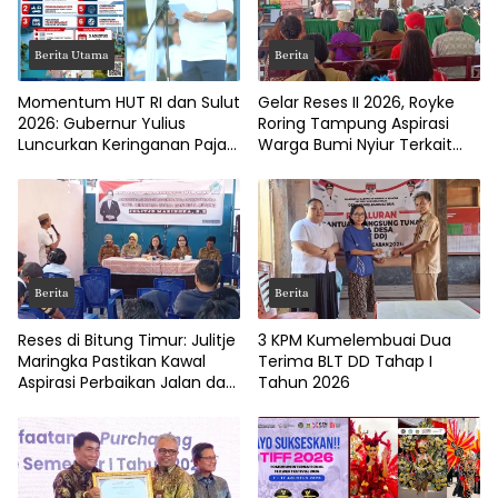
Berita Utama
Berita
Momentum HUT RI dan Sulut
Gelar Reses II 2026, Royke
2026: Gubernur Yulius
Roring Tampung Aspirasi
Luncurkan Keringanan Pajak
Warga Bumi Nyiur Terkait
Kendaraan
Infrastruktur
Berita
Berita
Reses di Bitung Timur: Julitje
3 KPM Kumelembuai Dua
Maringka Pastikan Kawal
Terima BLT DD Tahap I
Aspirasi Perbaikan Jalan dan
Tahun 2026
Drainase