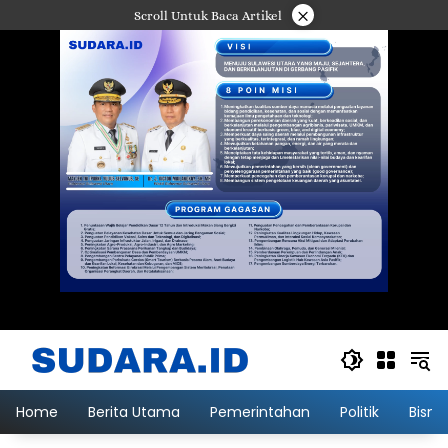
Langsung
×
Scroll Untuk Baca Artikel
ke
konten
Home
Berita Utama
Pemerintahan
Politik
Bisni