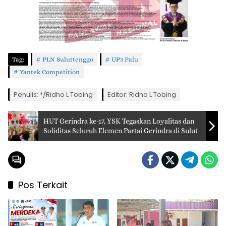
Tag:
PLN Suluttenggo
UP3 Palu
Yantek Competition
Penulis: */Ridho L Tobing
Editor: Ridho L Tobing
HUT Gerindra ke-17, YSK Tegaskan Loyalitas dan
Soliditas Seluruh Elemen Partai Gerindra di Sulut
Pos Terkait