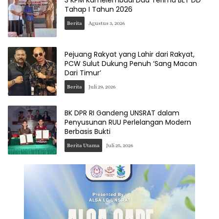
3 KPM Kumelembuai Dua Terima BLT DD
Tahap I Tahun 2026
Berita
Agustus 3, 2026
Pejuang Rakyat yang Lahir dari Rakyat,
PCW Sulut Dukung Penuh ‘Sang Macan
Dari Timur’
Berita
Juli 29, 2026
BK DPR RI Gandeng UNSRAT dalam
Penyusunan RUU Perlelangan Modern
Berbasis Bukti
Berita Utama
Juli 25, 2026