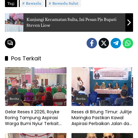
Tag:
Bawaslu
Bawaslu Sulut
Kunjungi Kecamatan Sulta, Ini Pesan Pjs Bupati
Steven Liow
Pos Terkait
Berita
Berita
Gelar Reses II 2026, Royke
Reses di Bitung Timur: Julitje
Roring Tampung Aspirasi
Maringka Pastikan Kawal
Warga Bumi Nyiur Terkait
Aspirasi Perbaikan Jalan dan
Infrastruktur
Drainase