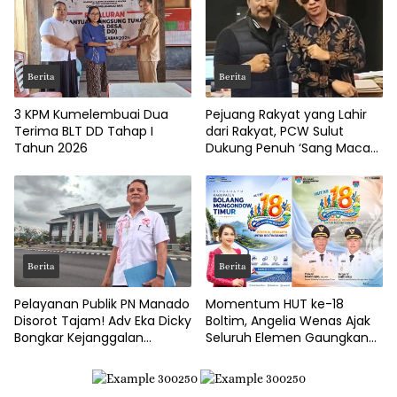
Berita
Berita
3 KPM Kumelembuai Dua
Pejuang Rakyat yang Lahir
Terima BLT DD Tahap I
dari Rakyat, PCW Sulut
Tahun 2026
Dukung Penuh ‘Sang Macan
Dari Timur’
Berita
Berita
Pelayanan Publik PN Manado
Momentum HUT ke-18
Disorot Tajam! Adv Eka Dicky
Boltim, Angelia Wenas Ajak
Bongkar Kejanggalan
Seluruh Elemen Gaungkan
Prosedur Eksekusi
Semangat ‘Boltim Bangkit’