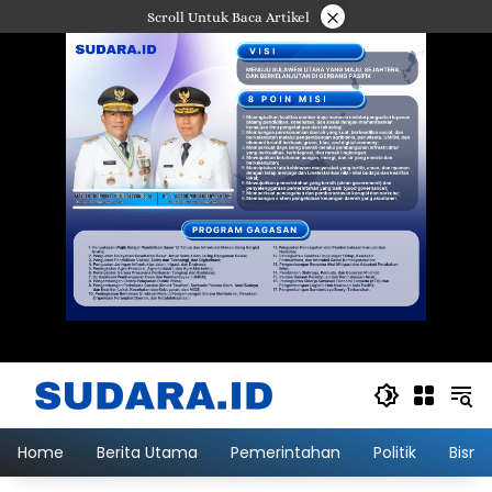
Langsung
×
Scroll Untuk Baca Artikel
ke
konten
Home
Berita Utama
Pemerintahan
Politik
Bisni