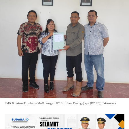
SMK Kristen Tombatu MoU dengan PT Sumber Energi Jaya (PT SEJ). Istimewa