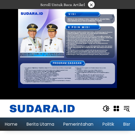
Langsung
×
Scroll Untuk Baca Artikel
ke
konten
Home
Berita Utama
Pemerintahan
Politik
Bisni