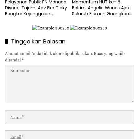
Pelayanan Publik PN Manado
Momentum HUT ke-18
Disorot Tajam! Adv Eka Dicky
Boltim, Angelia Wenas Ajak
Bongkar Kejanggalan
Seluruh Elemen Gaungkan
Prosedur Eksekusi
Semangat ‘Boltim Bangkit’
Tinggalkan Balasan
Alamat email Anda tidak akan dipublikasikan.
Ruas yang wajib
ditandai
*