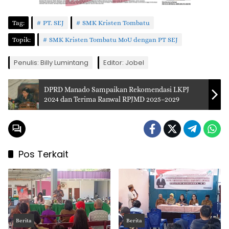
Tag:
PT. SEJ
SMK Kristen Tombatu
Topik:
SMK Kristen Tombatu MoU dengan PT SEJ
Penulis: Billy Lumintang
Editor: Jobel
DPRD Manado Sampaikan Rekomendasi LKPJ
2024 dan Terima Ranwal RPJMD 2025–2029
Pos Terkait
Berita
Berita