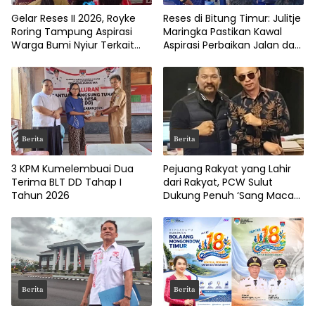
Gelar Reses II 2026, Royke
Reses di Bitung Timur: Julitje
Roring Tampung Aspirasi
Maringka Pastikan Kawal
Warga Bumi Nyiur Terkait
Aspirasi Perbaikan Jalan dan
Infrastruktur
Drainase
Berita
Berita
3 KPM Kumelembuai Dua
Pejuang Rakyat yang Lahir
Terima BLT DD Tahap I
dari Rakyat, PCW Sulut
Tahun 2026
Dukung Penuh ‘Sang Macan
Dari Timur’
Berita
Berita