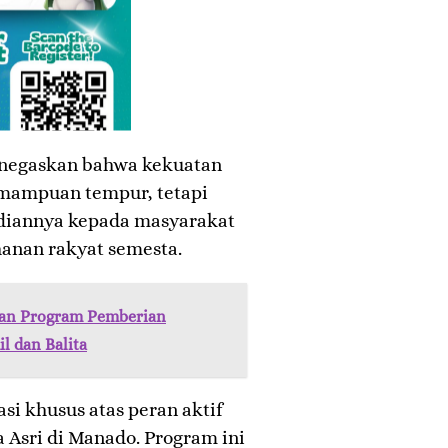
enegaskan bahwa kekuatan
emampuan tempur, tetapi
diannya kepada masyarakat
hanan rakyat semesta.
an Program Pemberian
 dan Balita
si khusus atas peran aktif
 Asri di Manado. Program ini