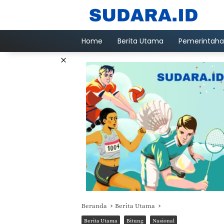
Langsung
ke
konten
Home
Berita Utama
Pemerintah
×
Beranda
Berita Utama
Berita Utama
Bitung
Nasional