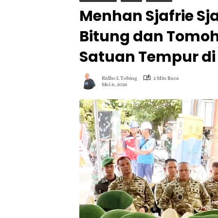
Menhan Sjafrie S
Bitung dan Tomoh
Satuan Tempur di 
Ridho L Tobing
2 Min Baca
Mei 8, 2026