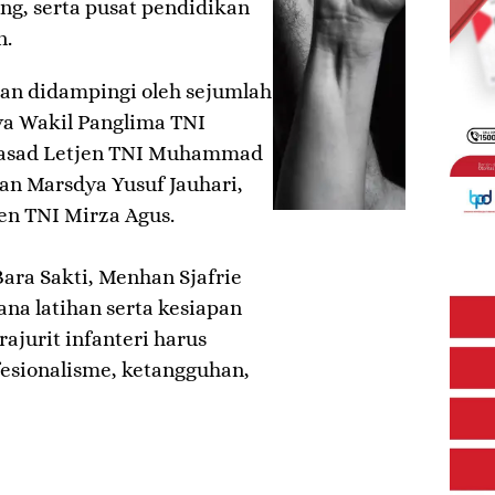
ung, serta pusat pendidikan
n.
an didampingi oleh sejumlah
nya Wakil Panglima TNI
akasad Letjen TNI Muhammad
n Marsdya Yusuf Jauhari,
n TNI Mirza Agus.
ara Sakti, Menhan Sjafrie
na latihan serta kesiapan
ajurit infanteri harus
fesionalisme, ketangguhan,