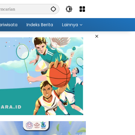
ariwisata
Indeks Berita
Lainnya
×